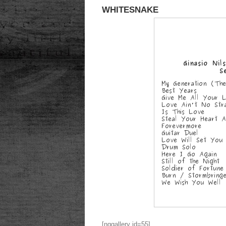
WHITESNAKE
[nggallery id=55]