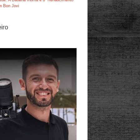
n Bon Jovi
iro