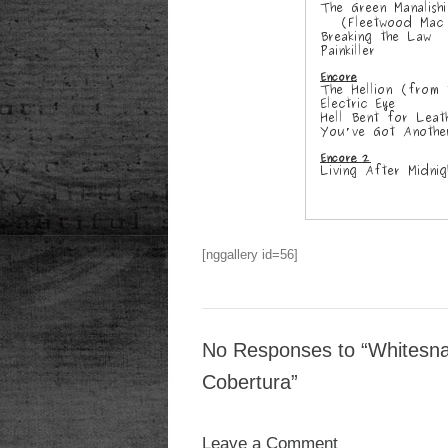
[nggallery id=56]
No Responses to “Whitesnak
Cobertura”
Leave a Comment