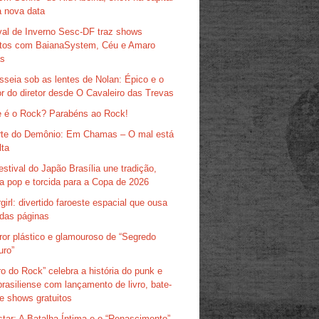
 nova data
val de Inverno Sesc-DF traz shows
itos com BaianaSystem, Céu e Amaro
as
sseia sob as lentes de Nolan: Épico e o
r do diretor desde O Cavaleiro das Trevas
 é o Rock? Parabéns ao Rock!
te do Demônio: Em Chamas – O mal está
lta
estival do Japão Brasília une tradição,
ra pop e torcida para a Copa de 2026
girl: divertido faroeste espacial que ousa
das páginas
ror plástico e glamouroso de “Segredo
uro”
ro do Rock” celebra a história do punk e
brasiliense com lançamento de livro, bate-
e shows gratuitos
tar: A Batalha Íntima e o “Renascimento”