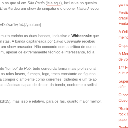
m o os que vi em
São Paulo
(
leia aqui
), inclusive no quesito
ganha
Brasília
deu um show de simpatia e o crooner
Halford
levou
Festi
gratu
Freit
v=Do0wn1wjfpU[/youtube]
A Odi
muito carinho as duas bandas, inclusive o
Whitesnake
que
melho
listas. A banda capitaneada por
David Coverdale
recebeu
O que
z um show arrasador. Não concordo com a crítica de que o
im, apesar de extremamente técnico e interessante, foi a
A Mor
de vo
14º F
do “tombo” de
Rob
, tudo correu da forma mais profissional
cultu
os raios lasers, fumaça, fogo, troca constante de figurino
ra compor o ambiente como correntes, tridentes e um telão
Super
s clássicas capas de discos da banda, conforme o setlist
além 
O hor
Obsc
2h15), mas isso é relativo, para os fãs, quanto maior melhor.
“Buei
rock 
papo 
Rocks