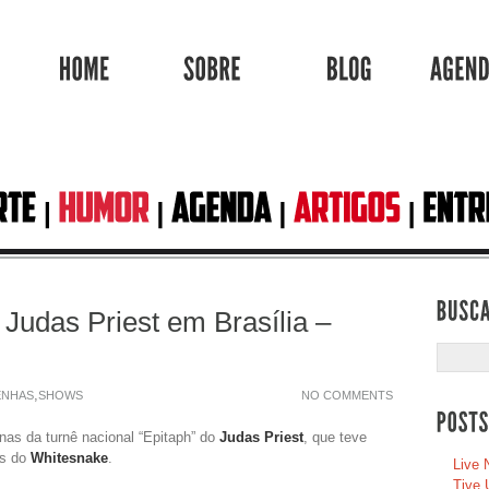
HOME
SOBRE
BLOG
Judas Priest em Brasília –
,
ENHAS
SHOWS
NO COMMENTS
as da turnê nacional “Epitaph” do
Judas Priest
, que teve
os do
Whitesnake
.
Live 
Tive 