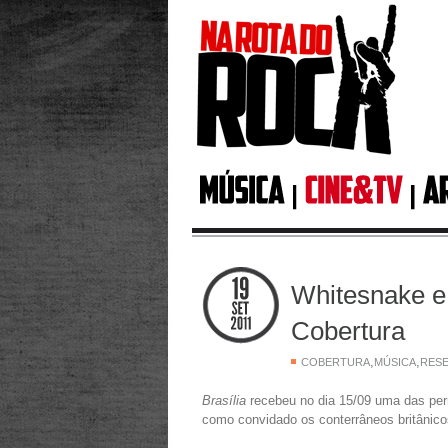
Whitesnake e 
Cobertura
,
,
COBERTURA
MÚSICA
RES
Brasília
recebeu no dia 15/09 uma das pern
como convidado os conterrâneos britânic