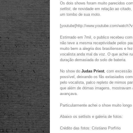
Os dois shows foram muito parecidos co
setlist
, de novidade em relação ao citado,
um tombo de sua moto.
[youtube]http://www.youtube.com/watch?
Estimado em 7mil, o publico recebeu com 
não teve a mesma receptividade pelos pau
muito bem a alegria dos brasilienses e fe
vocalista anda mal da voz. O que achei ru
duração demasiada do solo de bateria.
No show do
Judas Priest
, com excessão 
possível, deixando os fãs extasiados com 
pelo vocalista, palco repleto de mimos pa
que além de ótimas imagens, mostravam a
avançava.
Particularmente achei o show muito longo (
Abaixo os setlists e galeria de fotos:
Crédito das fotos: Cristiano Porfírio