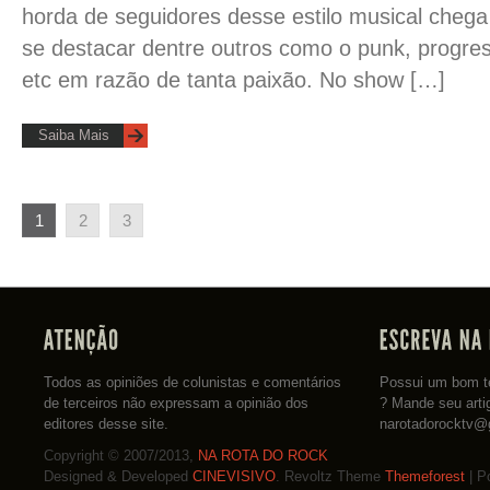
horda de seguidores desse estilo musical chega
se destacar dentre outros como o punk, progress
etc em razão de tanta paixão. No show […]
Saiba Mais
1
2
3
Todos as opiniões de colunistas e comentários
Possui um bom te
de terceiros não expressam a opinião dos
? Mande seu arti
editores desse site.
narotadorocktv@
Copyright © 2007/2013,
NA ROTA DO ROCK
Designed & Developed
CINEVISIVO
. Revoltz Theme
Themeforest
| P