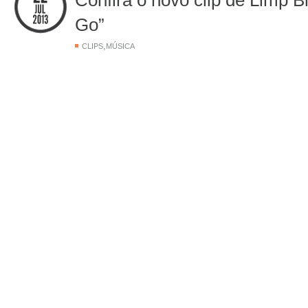
Confira o novo clip de Limp B
Go”
,
CLIPS
MÚSICA