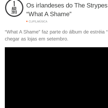
Os irlandeses do The Strypes
“What A Shame”
,
CLIPS
MÚSICA
“What A Shame” faz parte do álbum de estréia 
chegar as lojas em setembro.