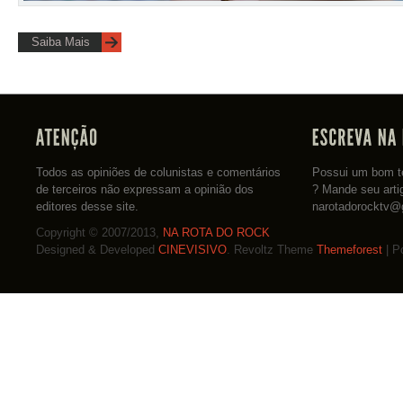
Saiba Mais
Todos as opiniões de colunistas e comentários
Possui um bom te
de terceiros não expressam a opinião dos
? Mande seu arti
editores desse site.
narotadorocktv@
Copyright © 2007/2013,
NA ROTA DO ROCK
Designed & Developed
CINEVISIVO
. Revoltz Theme
Themeforest
| P