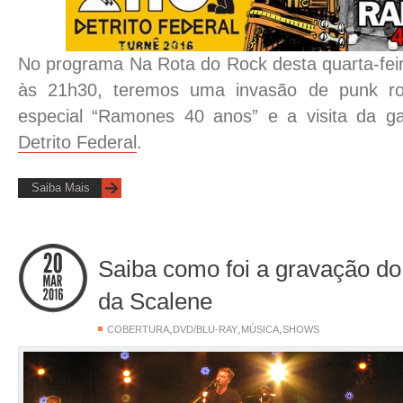
No programa Na Rota do Rock desta quarta-feir
às 21h30, teremos uma invasão de punk ro
especial “Ramones 40 anos” e a visita da ga
Detrito Federal
.
Saiba Mais
Saiba como foi a gravação d
da Scalene
,
,
,
COBERTURA
DVD/BLU-RAY
MÚSICA
SHOWS