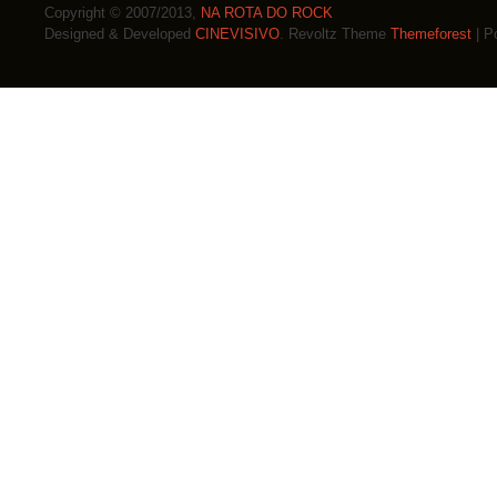
Copyright © 2007/2013,
NA ROTA DO ROCK
Designed & Developed
CINEVISIVO
. Revoltz Theme
Themeforest
| P