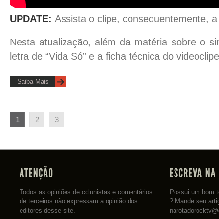
UPDATE:
Assista o clipe, consequentemente, 
Nesta atualização, além da matéria sobre o si
letra de “Vida Só” e a ficha técnica do videoclipe
Saiba Mais
1
2
3
Todos as opiniões de colunistas e comentários
Possui um bom te
de terceiros não expressam a opinião dos
? Mande seu arti
editores desse site.
narotadorocktv@