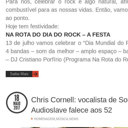
Para nós, celebrar o rock é algo natural, afi
combustível para as nossas vidas. Então, vamos 
ao ponto.
Hoje tem festividade:
NA ROTA DO DIA DO ROCK – A FESTA
13 de julho vamos celebrar o “Dia Mundial do R
4 bandas – som da melhor – amplo espaço – ba
– DJ Cristiano Porfírio (Programa Na Rota do R
Saiba Mais
Chris Cornell: vocalista de S
Audioslave falece aos 52
,
,
HOMENAGEM
MÚSICA
NEWS