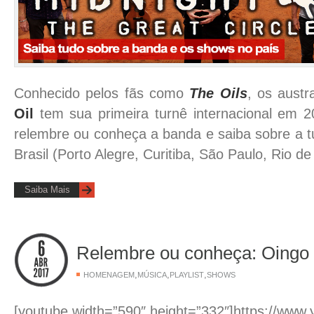
Conhecido pelos fãs como
The Oils
, os austr
Oil
tem sua primeira turnê internacional em 2
relembre ou conheça a banda e saiba sobre a t
Brasil (Porto Alegre, Curitiba, São Paulo, Rio de 
Saiba Mais
Relembre ou conheça: Oingo
,
,
,
HOMENAGEM
MÚSICA
PLAYLIST
SHOWS
[youtube width=”590″ height=”332″]https://www