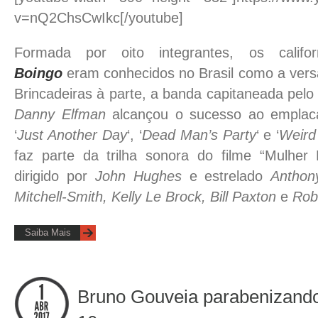
v=nQ2ChsCwIkc[/youtube]
Formada por oito integrantes, os calif
Boingo
eram conhecidos no Brasil como a vers
Brincadeiras à parte, a banda capitaneada pelo
Danny Elfman
alcançou o sucesso ao emplaca
‘
Just Another Day
‘, ‘
Dead Man’s Party
‘ e ‘
Weird
faz parte da trilha sonora do filme “Mulher
dirigido por
John Hughes
e estrelado
Anthony
Mitchell-Smith, Kelly Le Brock, Bill Paxton
e
Robe
Saiba Mais
Bruno Gouveia parabenizand