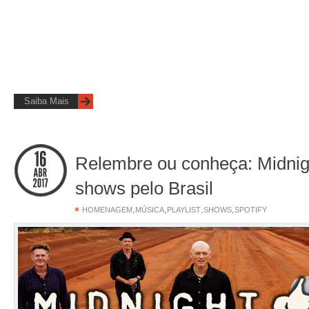
Saiba Mais
Relembre ou conheça: Midnigh
shows pelo Brasil
,
,
,
,
HOMENAGEM
MÚSICA
PLAYLIST
SHOWS
SPOTIFY