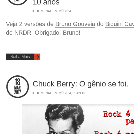
10 anos
,
HOMENAGEM
MÚSICA
Veja 2 versões de
Bruno Gouveia
do
Biquini Ca
de NRDR. Obrigado, Bruno!
Saiba Mais
Chuck Berry: O gênio se foi.
,
,
HOMENAGEM
MÚSICA
PLAYLIST