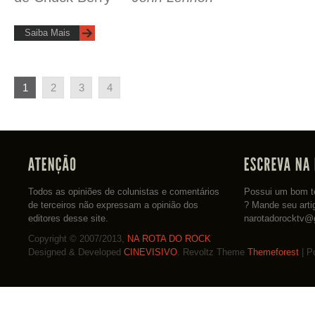
Saiba Mais
1
2
3
4
Todos as opiniões de colunistas e comentários
Possui um bom te
de terceiros não expressam a opinião dos
? Mande seu arti
editores desse site.
narotadorocktv@
Copyright © 2007/2013,
NA ROTA DO ROCK
Designed & Developed
CINEVISIVO
. Revoltz Theme
Themeforest
| P