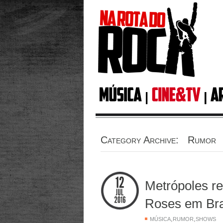
Category Archive: Rumor
Metrópoles re
Roses em Bra
,
,
MÚSICA
RUMOR
SHOWS