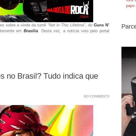
papo 
s sobre a vinda da turnê “
Not in This Lifetime
”, do
Guns N’
Parce
entemente em
Brasília
. Desta vez, a notícia veio pelo portal
 no Brasil? Tudo indica que
NO COMMENTS