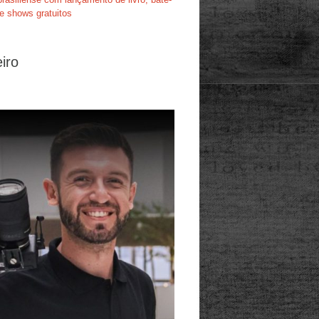
e shows gratuitos
iro