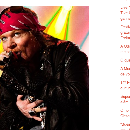
Live 
Tive 
ganha
Festi
gratu
Freit
A Odi
melho
O que
A Mor
de vo
14º F
cultu
Super
além 
O hor
Obsc
“Buei
rock 