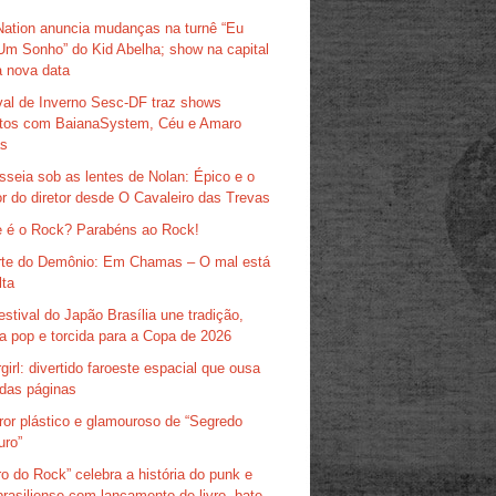
Nation anuncia mudanças na turnê “Eu
Um Sonho” do Kid Abelha; show na capital
 nova data
val de Inverno Sesc-DF traz shows
itos com BaianaSystem, Céu e Amaro
as
sseia sob as lentes de Nolan: Épico e o
r do diretor desde O Cavaleiro das Trevas
 é o Rock? Parabéns ao Rock!
te do Demônio: Em Chamas – O mal está
lta
estival do Japão Brasília une tradição,
ra pop e torcida para a Copa de 2026
girl: divertido faroeste espacial que ousa
das páginas
ror plástico e glamouroso de “Segredo
uro”
ro do Rock” celebra a história do punk e
brasiliense com lançamento de livro, bate-