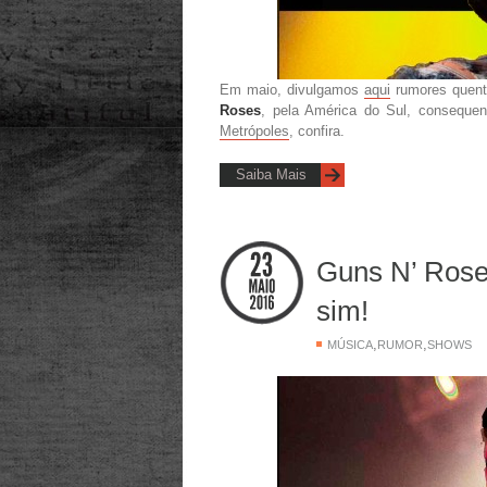
Em maio, divulgamos
aqui
rumores quente
Roses
, pela América do Sul, consequ
Metrópoles
, confira.
Saiba Mais
Guns N’ Roses
sim!
,
,
MÚSICA
RUMOR
SHOWS