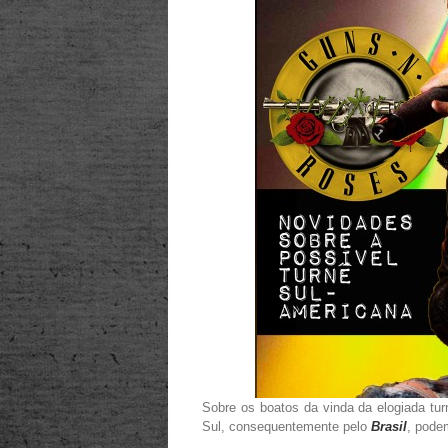
Sobre os boatos da vinda da elogiada tur
Sul, consequentemente pelo
Brasil
, pode