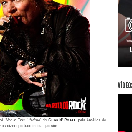
nê “
Not in This Lifetime
” do
Guns N’ Roses
, pela América do
mos dizer que tudo indica que sim.