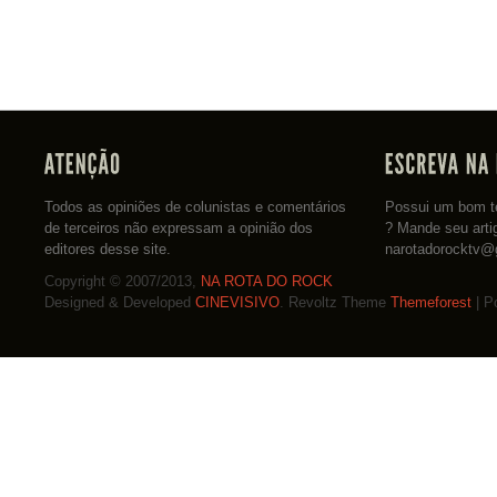
Todos as opiniões de colunistas e comentários
Possui um bom te
de terceiros não expressam a opinião dos
? Mande seu arti
editores desse site.
narotadorocktv@
Copyright © 2007/2013,
NA ROTA DO ROCK
Designed & Developed
CINEVISIVO
. Revoltz Theme
Themeforest
| P