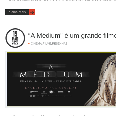
Saiba Mais
“A Médium” é um grande film
,
,
CINEMA
FILME
RESENHAS