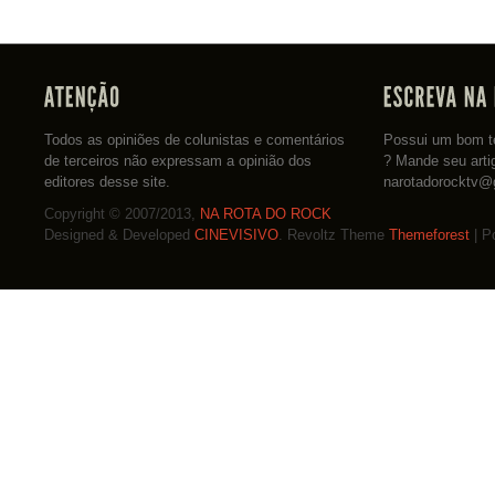
Todos as opiniões de colunistas e comentários
Possui um bom te
de terceiros não expressam a opinião dos
? Mande seu arti
editores desse site.
narotadorocktv@
Copyright © 2007/2013,
NA ROTA DO ROCK
Designed & Developed
CINEVISIVO
. Revoltz Theme
Themeforest
| P