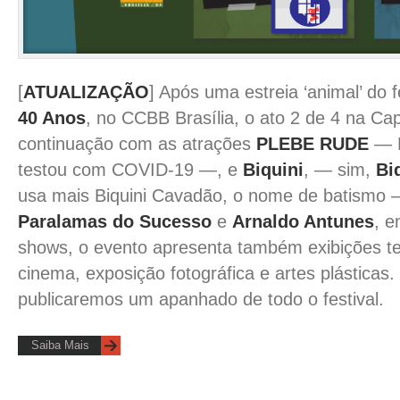
[
ATUALIZAÇÃO
] Após uma estreia ‘animal’ do f
40 Anos
, no CCBB Brasília, o ato 2 de 4 na Cap
continuação com as atrações
PLEBE RUDE
— P
testou com COVID-19 —, e
Biquini
, — sim,
Bi
usa mais Biquini Cavadão, o nome de batismo 
Paralamas do Sucesso
e
Arnaldo Antunes
, e
shows, o evento apresenta também exibições te
cinema, exposição fotográfica e artes plásticas
publicaremos um apanhado de todo o festival.
Saiba Mais