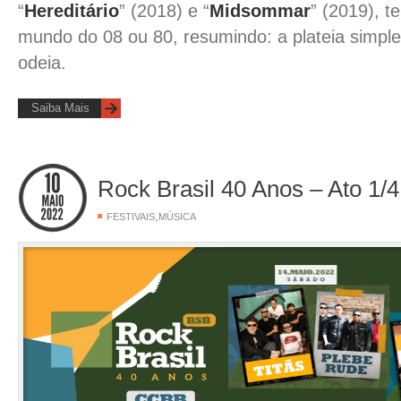
“
Hereditário
” (2018) e “
Midsommar
” (2019), t
mundo do 08 ou 80, resumindo: a plateia simp
odeia.
Saiba Mais
Rock Brasil 40 Anos – Ato 1/4
,
FESTIVAIS
MÚSICA