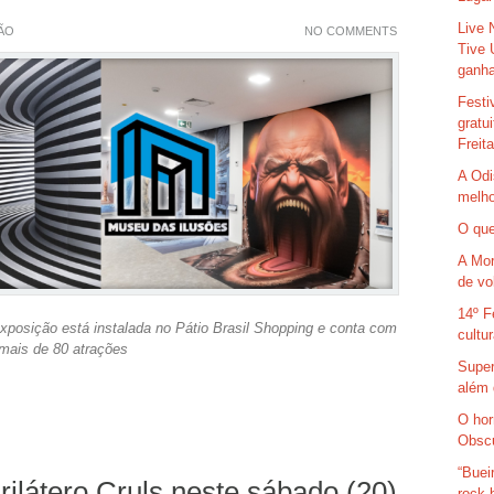
Live 
ÃO
NO COMMENTS
Tive 
ganha
Festi
gratu
Freit
A Odi
melho
O que
A Mor
de vo
14º F
exposição está instalada no Pátio Brasil Shopping e conta com
cultu
mais de 80 atrações
Super
além 
O hor
Obsc
“Buei
rilátero Cruls neste sábado (20)
rock 