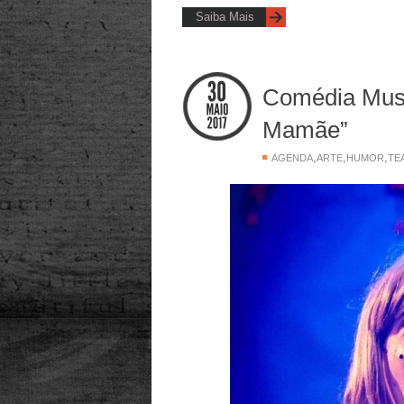
Saiba Mais
Comédia Musi
Mamãe”
,
,
,
AGENDA
ARTE
HUMOR
TE