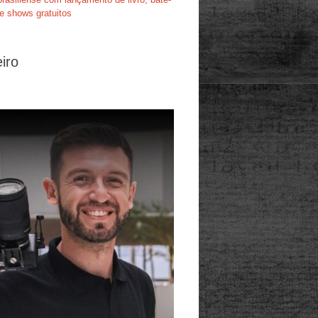
e shows gratuitos
iro