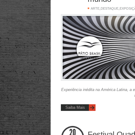
,
,
ARTE
DESTAQUE
EXPOSIÇ
Experiência inédita na América Latina, a 
Saiba Mais
Festival Quad