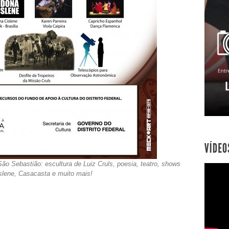
ão Sebastião: escultura de Luiz Cruls, poesia, teatro, shows
slene, Casacasta e muito mais!