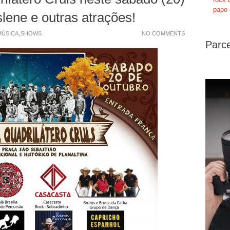
papo 
ene e outras atrações!
,
MÚSICA
SHOWS
NO COMMENTS
Parce