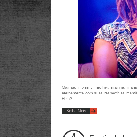
Mamãe, mommy, mother, mãinha, mama
eternamente com suas respectivas mamães
Hein?
Saiba Mais