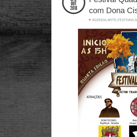
com Dona Cisl
,
,
,
AGENDA
ARTE
FESTIVAIS