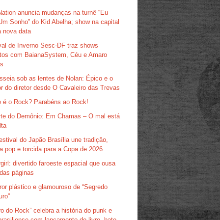
Nation anuncia mudanças na turnê “Eu
Um Sonho” do Kid Abelha; show na capital
 nova data
val de Inverno Sesc-DF traz shows
itos com BaianaSystem, Céu e Amaro
as
sseia sob as lentes de Nolan: Épico e o
r do diretor desde O Cavaleiro das Trevas
 é o Rock? Parabéns ao Rock!
te do Demônio: Em Chamas – O mal está
lta
estival do Japão Brasília une tradição,
ra pop e torcida para a Copa de 2026
girl: divertido faroeste espacial que ousa
das páginas
ror plástico e glamouroso de “Segredo
uro”
ro do Rock” celebra a história do punk e
brasiliense com lançamento de livro, bate-