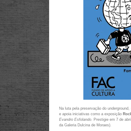
Na luta pela preservação do underground,
e apoia iniciativas como a exposição
Rock
Evandro Esfolando
. Prestigie em 7 de abr
da Galeria Dulcina de Moraes).