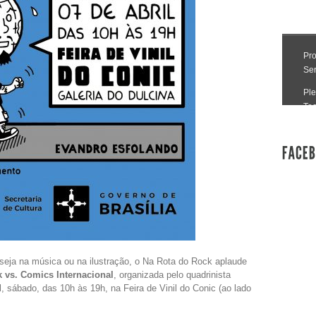
 seja na música ou na ilustração, o Na Rota do Rock aplaude
 vs. Comics Internacional
, organizada pelo quadrinista
il, sábado, das 10h às 19h, na Feira de Vinil do Conic (ao lado