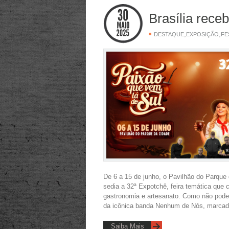
Brasília rece
,
,
DESTAQUE
EXPOSIÇÃO
FE
De 6 a 15 de junho, o Pavilhão do Parque
sedia a 32ª Expotchê, feira temática que 
gastronomia e artesanato. Como não poder
da icônica banda Nenhum de Nós, marcado
Saiba Mais