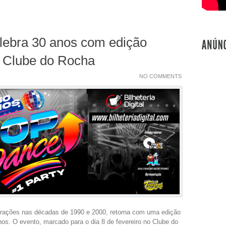
lebra 30 anos com edição
o Clube do Rocha
NO COMMENTS
erações nas décadas de 1990 e 2000, retorna com uma edição
s. O evento, marcado para o dia 8 de fevereiro no Clube do