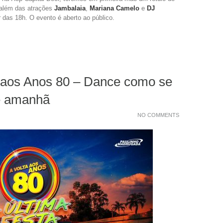
 além das atrações
Jambalaia
,
Mariana Camelo
e
DJ
r das 18h. O evento é aberto ao público.
a aos Anos 80 – Dance como se
e amanhã
NO COMMENTS