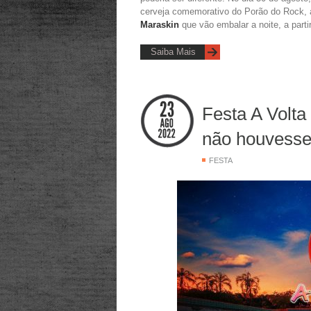
cerveja comemorativo do Porão do Rock,
Maraskin
que vão embalar a noite, a parti
Saiba Mais
Festa A Volt
não houvess
FESTA