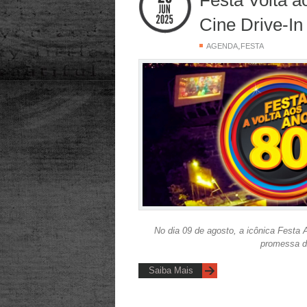
Cine Drive-In
,
AGENDA
FESTA
No dia 09 de agosto, a icônica Festa 
promessa d
Saiba Mais