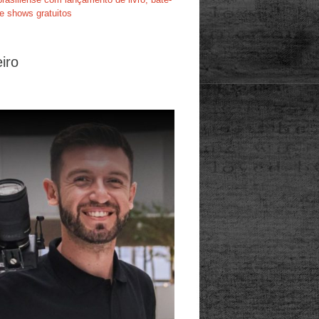
e shows gratuitos
iro