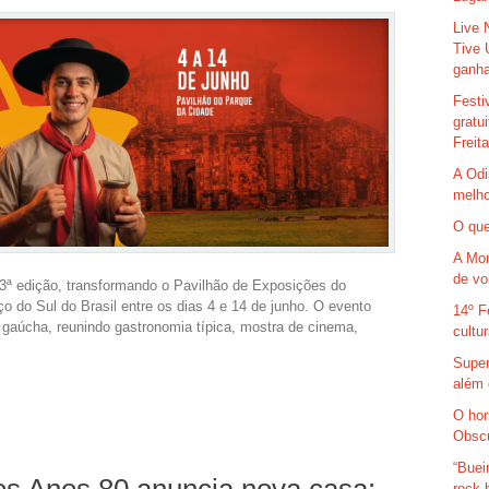
Live 
Tive 
ganha
Festi
gratu
Freit
A Odi
melho
O que
A Mor
de vo
33ª edição, transformando o Pavilhão de Exposições do
 do Sul do Brasil entre os dias 4 e 14 de junho. O evento
14º F
gaúcha, reunindo gastronomia típica, mostra de cinema,
cultu
Super
além 
O hor
Obsc
“Buei
os Anos 80 anuncia nova casa:
rock 