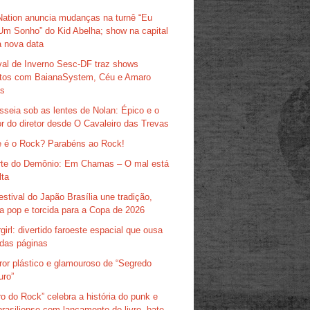
Nation anuncia mudanças na turnê “Eu
Um Sonho” do Kid Abelha; show na capital
 nova data
val de Inverno Sesc-DF traz shows
itos com BaianaSystem, Céu e Amaro
as
sseia sob as lentes de Nolan: Épico e o
r do diretor desde O Cavaleiro das Trevas
 é o Rock? Parabéns ao Rock!
te do Demônio: Em Chamas – O mal está
lta
estival do Japão Brasília une tradição,
ra pop e torcida para a Copa de 2026
girl: divertido faroeste espacial que ousa
das páginas
ror plástico e glamouroso de “Segredo
uro”
ro do Rock” celebra a história do punk e
brasiliense com lançamento de livro, bate-