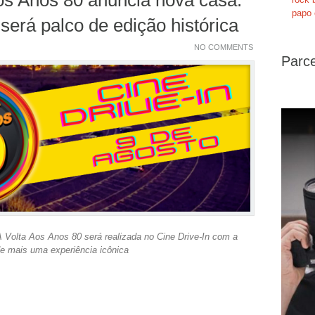
papo 
 será palco de edição histórica
NO COMMENTS
Parce
A Volta Aos Anos 80 será realizada no Cine Drive-In com a
e mais uma experiência icônica