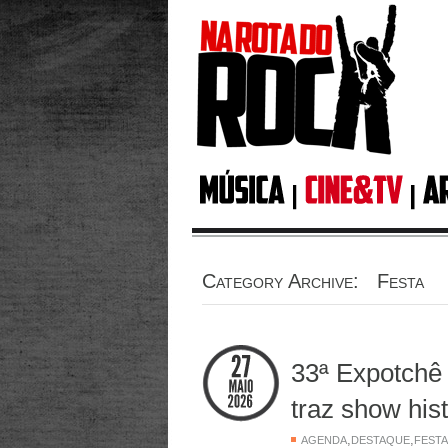
Category Archive: Festa
33ª Expotchê 
traz show hi
,
,
AGENDA
DESTAQUE
FESTA