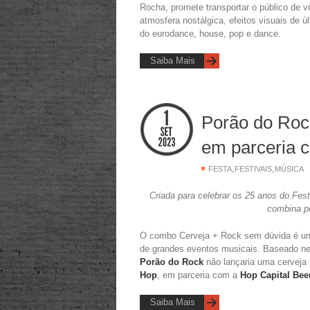
Rocha, promete transportar o público de
atmosfera nostálgica, efeitos visuais de 
do eurodance, house, pop e dance.
Saiba Mais
Porão do Roc
em parceria 
,
,
FESTA
FESTIVAIS
MÚSICA
Criada para celebrar os 25 anos do Fes
combina p
O combo Cerveja + Rock sem dúvida é uma
de grandes eventos musicais. Baseado ne
Porão do Rock
não lançaria uma cerveja 
Hop
, em parceria com a
Hop Capital Bee
Saiba Mais