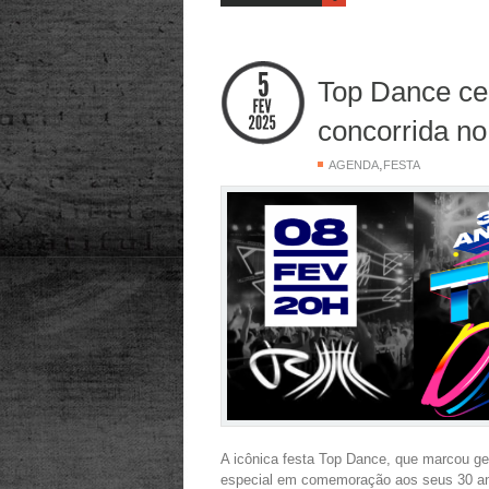
Top Dance ce
concorrida n
,
AGENDA
FESTA
A icônica festa Top Dance, que marcou g
especial em comemoração aos seus 30 ano