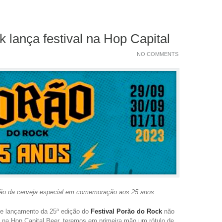
 lança festival na Hop Capital
NO COMMENTS
ção da cerveja especial em comemoração aos 25 anos
de lançamento da 25ª edição do
Festival Porão do Rock
não
o, na Hop Capital Beer, teremos em primeira mão um rótulo de