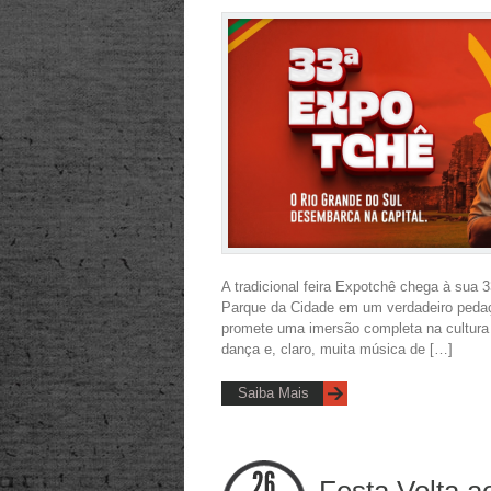
A tradicional feira Expotchê chega à sua 
Parque da Cidade em um verdadeiro pedaço
promete uma imersão completa na cultura 
dança e, claro, muita música de […]
Saiba Mais
Festa Volta a