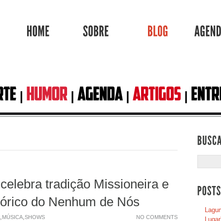
HOME
SOBRE
BLOG
celebra tradição Missioneira e
stórico do Nenhum de Nós
Lagum
,
,
MÚSICA
SHOWS
NO COMMENTS
Lugar