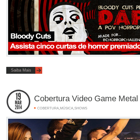
Saiba Mais
Cobertura Video Game Metal
,
,
COBERTURA
MÚSICA
SHOWS