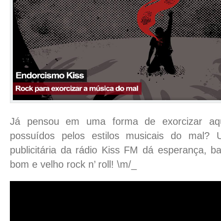
Já pensou em uma forma de exorcizar aq
possuídos pelos estilos musicais do mal? 
publicitária da rádio Kiss FM dá esperança, ba
bom e velho rock n’ roll! \m/_