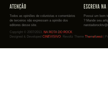
Todos as opiniões de colunistas e comentários
Possui um bom te
de terceiros não expressam a opinião dos
? Mande seu arti
editores desse site.
narotadorocktv@
Copyright © 2007/2013,
NA ROTA DO ROCK
Designed & Developed
CINEVISIVO
. Revoltz Theme
Themeforest
| P