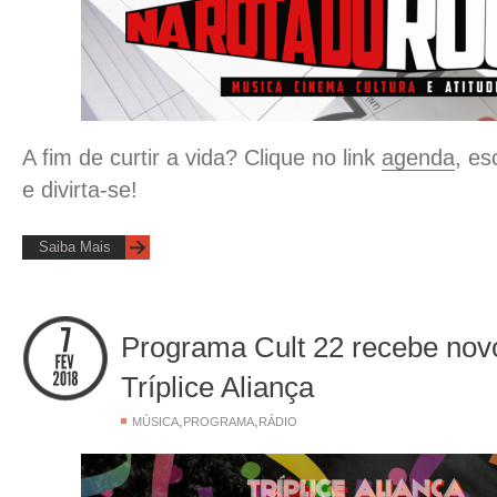
A fim de curtir a vida? Clique no link
agenda
, e
e divirta-se!
Saiba Mais
Programa Cult 22 recebe nov
Tríplice Aliança
,
,
MÚSICA
PROGRAMA
RÁDIO