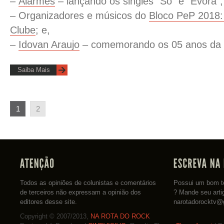
–
Alarmes
– lançando os singles “Só” e “Évora”;
– Organizadores e músicos do
Bloco PeP 2018:
Clube
; e,
–
Idovan Araujo
– comemorando os 05 anos da
Saiba Mais
1
2
Todos as opiniões de colunistas e comentários
Possui um bom te
de terceiros não expressam a opinião dos
? Mande seu arti
editores desse site.
narotadorocktv@
Copyright © 2007/2013,
NA ROTA DO ROCK