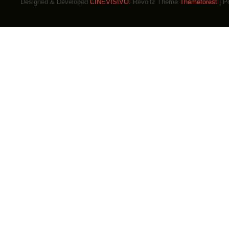
Designed & Developed
CINEVISIVO
. Revoltz Theme
Themeforest
| P