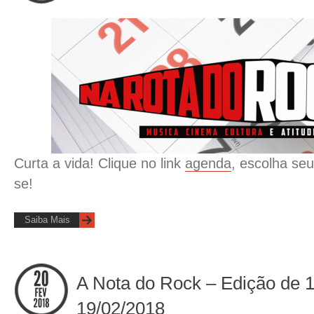
Curta a vida! Clique no link
agenda
, escolha seu
se!
Saiba Mais
A Nota do Rock – Edição de 
19/02/2018