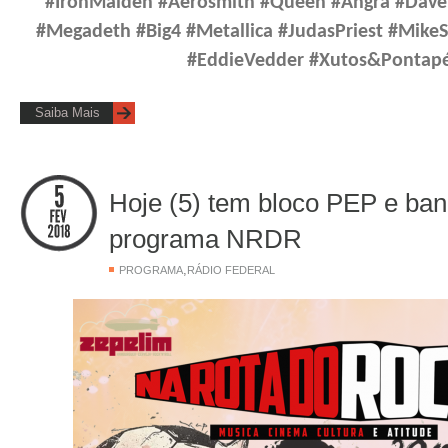
#IronMaiden #Aerosmith #Queen #Angra #Dave
#Megadeth #Big4 #Metallica #JudasPriest #Mike
#EddieVedder #Xutos&Pontap
Saiba Mais
Hoje (5) tem bloco PEP e ba
programa NRDR
,
PROGRAMA
RÁDIO FEDERAL