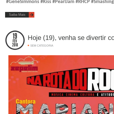
#GeneSimmons #Kiss #PearlJam #RHCP #Smashing
Saiba Mais
Hoje (19), venha se divertir c
SEM CATEGORIA