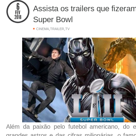
Assista os trailers que fizera
Super Bowl
,
,
CINEMA
TRAILER
TV
Além da paixão pelo futebol americano, do
grandes astros e das cifras milionárias, o fa