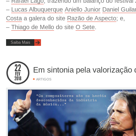
–
Rafael Lago
, trazendo um balanço do festival
–
Lucas Albuquerque
Aniello Junior
Daniel Guila
Costa
a galera do site
Razão de Aspecto
; e,
–
Thiago de Mello
do site
O Sete
.
Saiba Mais
Em sintonia pela valorização
ARTIGOS