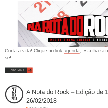
Curta a vida! Clique no link
agenda
, escolha seu
se!
Saiba Mais
A Nota do Rock – Edição de 
26/02/2018
,
MÚSICA
NEWS