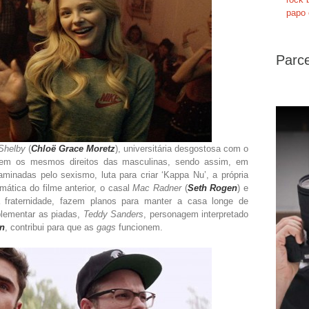
papo 
Parce
Shelby
(
Chloë Grace Moretz
), universitária desgostosa com o
terem os mesmos direitos das masculinas, sendo assim, em
minadas pelo sexismo, luta para criar ‘Kappa Nu’, a própria
mática do filme anterior, o casal
Mac Radner
(
Seth Rogen
) e
a fraternidade, fazem planos para manter a casa longe de
plementar as piadas,
Teddy Sanders
, personagem interpretado
on
, contribui para que as
gags
funcionem.