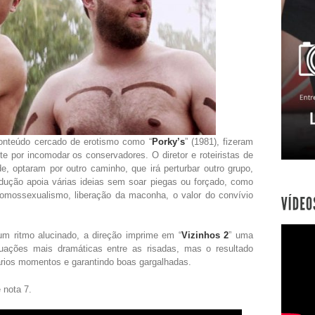
onteúdo cercado de erotismo como “
Porky’s
” (1981), fizeram
e por incomodar os conservadores. O diretor e roteiristas de
, optaram por outro caminho, que irá perturbar outro grupo,
odução apoia várias ideias sem soar piegas ou forçado, como
homossexualismo, liberação da maconha, o valor do convívio
 um ritmo alucinado, a direção imprime em “
Vizinhos 2
” uma
ituações mais dramáticas entre as risadas, mas o resultado
ários momentos e garantindo boas gargalhadas.
 nota 7.