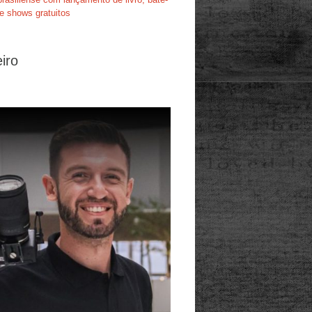
e shows gratuitos
iro