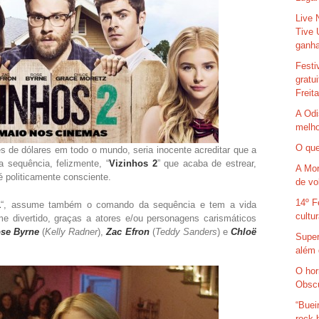
Live 
Tive 
ganha
Festi
gratu
Freit
A Odi
melho
O que
 de dólares em todo o mundo, seria inocente acreditar que a
a sequência, felizmente, “
Vizinhos 2
” que acaba de estrear,
A Mor
 politicamente consciente.
de vo
14º F
1
“, assume também o comando da sequência e tem a vida
cultu
lme divertido, graças a atores e/ou personagens carismáticos
se Byrne
(
Kelly Radner
),
Zac Efron
(
Teddy Sanders
) e
Chloë
Super
além 
O hor
Obsc
“Buei
rock 