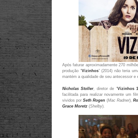
Após faturar aproximadamente 270 milhões
produção “
Vizinhos
” (2014) não teria um
mantém a qualidade de seu antecessor e é
Nicholas Stoller
, diretor de “
Vizinhos 
facilitada para realizar novamente um fi
vividos por
Seth Rogen
(
Mac Radner
),
Ro
Grace Moretz
(
Shelby
).