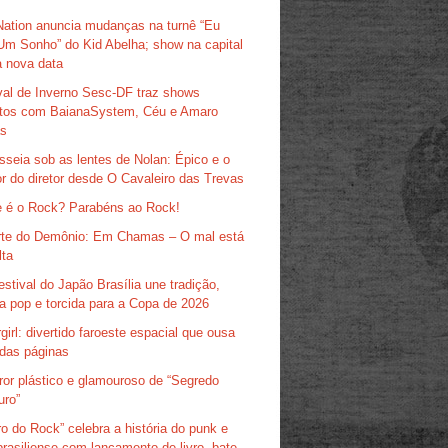
Nation anuncia mudanças na turnê “Eu
Um Sonho” do Kid Abelha; show na capital
 nova data
val de Inverno Sesc-DF traz shows
itos com BaianaSystem, Céu e Amaro
as
sseia sob as lentes de Nolan: Épico e o
r do diretor desde O Cavaleiro das Trevas
 é o Rock? Parabéns ao Rock!
te do Demônio: Em Chamas – O mal está
lta
estival do Japão Brasília une tradição,
ra pop e torcida para a Copa de 2026
girl: divertido faroeste espacial que ousa
das páginas
ror plástico e glamouroso de “Segredo
uro”
ro do Rock” celebra a história do punk e
brasiliense com lançamento de livro, bate-