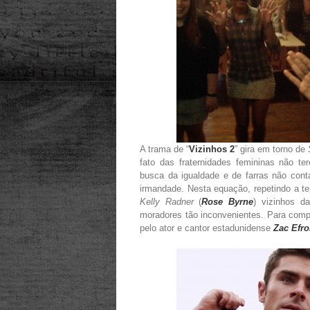
A trama de “
Vizinhos 2
” gira em torno de
fato das fraternidades femininas não 
busca da igualdade e de farras não conta
irmandade. Nesta equação, repetindo a te
Kelly Radner
(
Rose Byrne
) vizinhos d
moradores tão inconvenientes. Para com
pelo ator e cantor estadunidense
Zac Efr