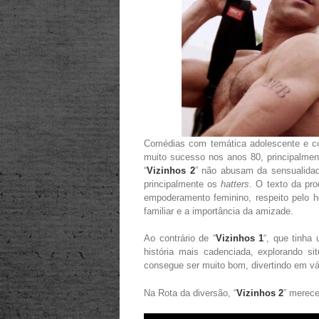
Comédias com temática adolescente e c
muito sucesso nos anos 80, principalment
“
Vizinhos 2
” não abusam da sensualidade
principalmente os
hatters
. O texto da pr
empoderamento feminino, respeito pelo 
familiar e a importância da amizade.
Ao contrário de “
Vizinhos 1
“, que tinha
história mais cadenciada, explorando s
consegue ser muito bom, divertindo em v
Na Rota da diversão, “
Vizinhos 2
” merece