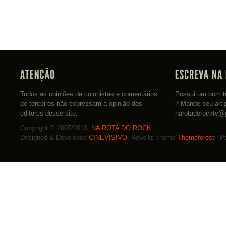
Todos as opiniões de colunistas e comentários
Possui um bom te
de terceiros não expressam a opinião dos
? Mande seu arti
editores desse site.
narotadorocktv@
Copyright © 2007/2013,
NA ROTA DO ROCK
Designed & Developed
CINEVISIVO
. Revoltz Theme
Themeforest
| P