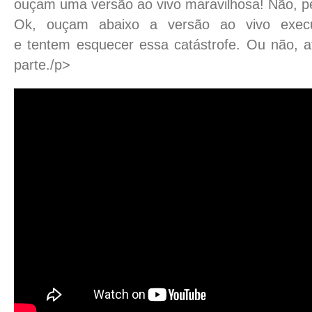
ouçam uma versão ao vivo maravilhosa! Não, pé
Ok, ouçam abaixo a versão ao vivo exec
e
tentem esquecer essa catástrofe. Ou não, af
parte./p>