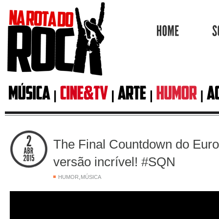
HOME
The Final Countdown do Eur
versão incrível! #SQN
,
HUMOR
MÚSICA