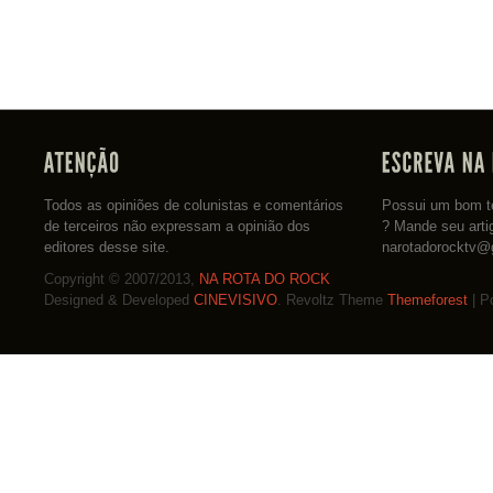
Todos as opiniões de colunistas e comentários
Possui um bom te
de terceiros não expressam a opinião dos
? Mande seu arti
editores desse site.
narotadorocktv@
Copyright © 2007/2013,
NA ROTA DO ROCK
Designed & Developed
CINEVISIVO
. Revoltz Theme
Themeforest
| P