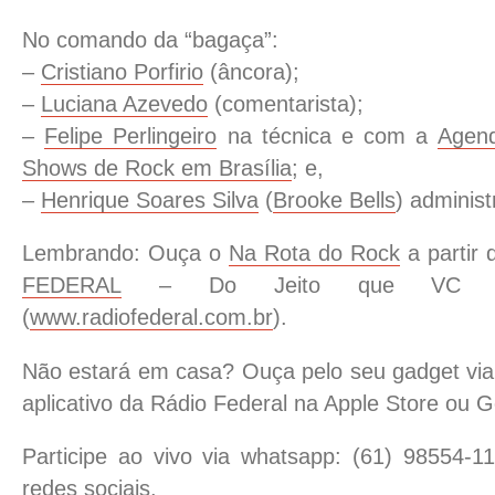
No comando da “bagaça”:
–
Cristiano Porfirio
(âncora);
–
Luciana Azevedo
(comentarista);
–
Felipe Perlingeiro
na técnica e com a
Agen
Shows de Rock em Brasília
; e,
–
Henrique Soares Silva
(
Brooke Bells
) administ
Lembrando: Ouça o
Na Rota do Rock
a partir
FEDERAL
– Do Jeito que VC cur
(
www.radiofederal.com.br
).
Não estará em casa? Ouça pelo seu gadget via 
aplicativo da Rádio Federal na Apple Store ou G
Participe ao vivo via whatsapp: (61) 98554-1
redes sociais.