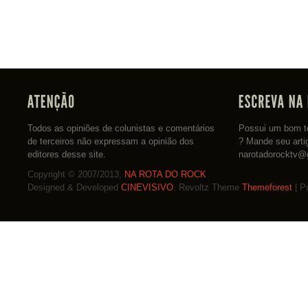
Todos as opiniões de colunistas e comentários
Possui um bom te
de terceiros não expressam a opinião dos
? Mande seu arti
editores desse site.
narotadorocktv@
Copyright © 2007/2013,
NA ROTA DO ROCK
Designed & Developed
CINEVISIVO
. Revoltz Theme
Themeforest
| P