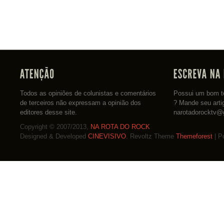
Todos as opiniões de colunistas e comentários
Possui um bom te
de terceiros não expressam a opinião dos
? Mande seu arti
editores desse site.
narotadorocktv@
Copyright © 2007/2013,
NA ROTA DO ROCK
Designed & Developed
CINEVISIVO
. Revoltz Theme
Themeforest
| P