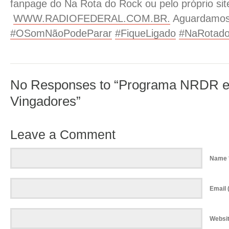
fanpage do Na Rota do Rock ou pelo próprio sit
WWW.RADIOFEDERAL.COM.BR.
Aguardamos
#OSomNãoPodeParar
#FiqueLigado
#NaRotad
No Responses to “Programa NRDR e
Vingadores”
Leave a Comment
Name 
Email (
Websi