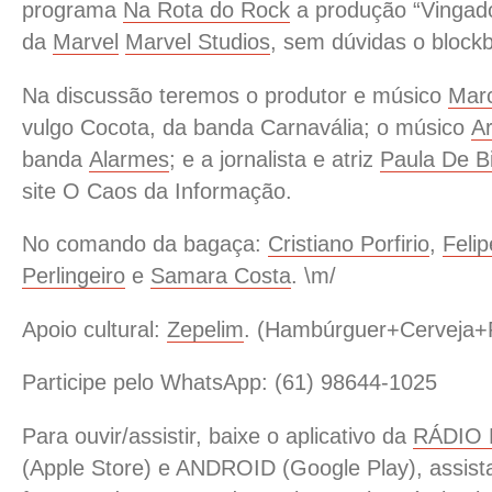
programa
Na Rota do Rock
a produção “Vingado
da
Marvel
Marvel Studios
, sem dúvidas o block
Na discussão teremos o produtor e músico
Marc
vulgo Cocota, da banda Carnavália; o músico
Ar
banda
Alarmes
; e a jornalista e atriz
Paula De B
site O Caos da Informação.
No comando da bagaça:
Cristiano Porfirio
,
Felip
Perlingeiro
e
Samara Costa
. \m/
Apoio cultural:
Zepelim
. (Hambúrguer+Cerveja+R
Participe pelo WhatsApp: (61) 98644-1025
Para ouvir/assistir, baixe o aplicativo da
RÁDIO
(Apple Store) e ANDROID (Google Play), assista