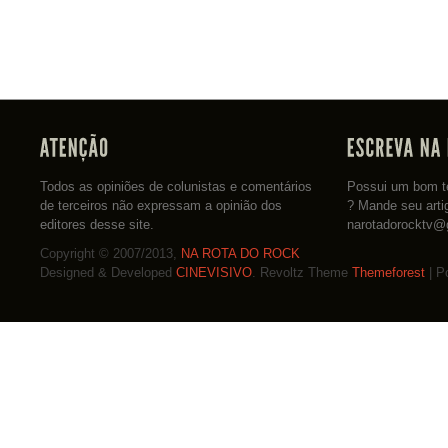
Todos as opiniões de colunistas e comentários
Possui um bom te
de terceiros não expressam a opinião dos
? Mande seu arti
editores desse site.
narotadorocktv@
Copyright © 2007/2013,
NA ROTA DO ROCK
Designed & Developed
CINEVISIVO
. Revoltz Theme
Themeforest
| P