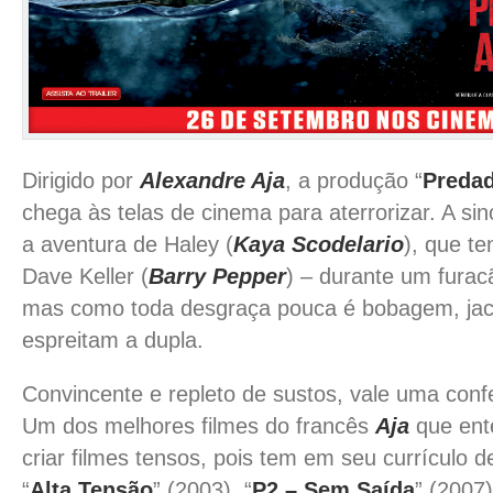
Dirigido por
Alexandre Aja
, a produção “
Predad
chega às telas de cinema para aterrorizar. A si
a aventura de Haley (
Kaya Scodelario
), que te
Dave Keller (
Barry Pepper
) – durante um furac
mas como toda desgraça pouca é bobagem, ja
espreitam a dupla.
Convincente e repleto de sustos, vale uma conf
Um dos melhores filmes do francês
Aja
que ente
criar filmes tensos, pois tem em seu currículo
“
Alta Tensão
” (2003), “
P2 – Sem Saída
” (2007