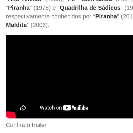
“
Piranha
” (1978) e “
Quadrilha de Sádicos
” (1
respectivamente conhecidos por “
Piranha
” (201
Maldita
” (2006).
Confira o trailer