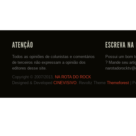
Todos as opiniões de colunistas e comentários
Possui um bom te
de terceiros não expressam a opinião dos
? Mande seu arti
editores desse site.
narotadorocktv@
Copyright © 2007/2013,
NA ROTA DO ROCK
Designed & Developed
CINEVISIVO
. Revoltz Theme
Themeforest
| P