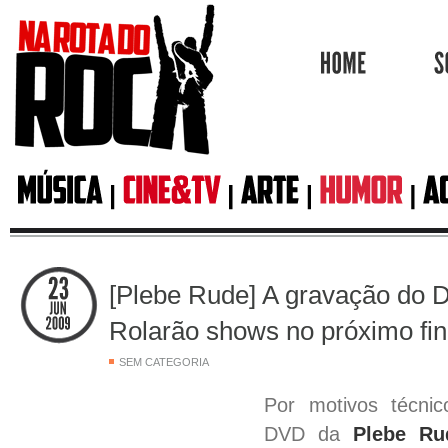
HOME
[Plebe Rude] A gravação do D
Rolarão shows no próximo fi
SEM CATEGORIA
Por motivos técni
DVD da
Plebe R