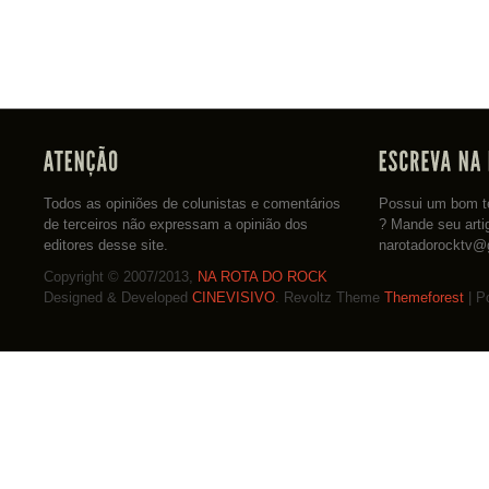
Todos as opiniões de colunistas e comentários
Possui um bom te
de terceiros não expressam a opinião dos
? Mande seu arti
editores desse site.
narotadorocktv@
Copyright © 2007/2013,
NA ROTA DO ROCK
Designed & Developed
CINEVISIVO
. Revoltz Theme
Themeforest
| P