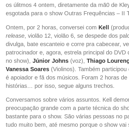
os úlitmos 4 ontem, diretamente da mã0 de Kley
esgotada para o show Outras Frequências – II 
Ontem, por 2 horas, conversei com
Kell
(produç
release
, violão 12, violão 6, se despede dos pal
divulga, bate escanteio e corre pra cabecear, v
patrocinador e, agora, estrela principal do DVD
no show),
Júnior Johns
(voz),
Thiago Louren
Vanessa Soares
(Violinos). Também participou
é apoiador e fã dos músicos. Foram 2 horas de 
histórias… por isso, segue alguns trechos.
Conversamos sobre vários assuntos. Kell demo
preocupação grande com a parte técnica do sh
bastante para o show. São várias pessoas no pa
tudo muito bem, até mesmo porque o show vai s