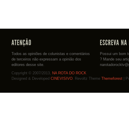
Todos as opiniões de colunistas e comentários
Possui um bom te
de terceiros não expressam a opinião dos
? Mande seu arti
editores desse site.
narotadorocktv@
Copyright © 2007/2013,
NA ROTA DO ROCK
Designed & Developed
CINEVISIVO
. Revoltz Theme
Themeforest
| P