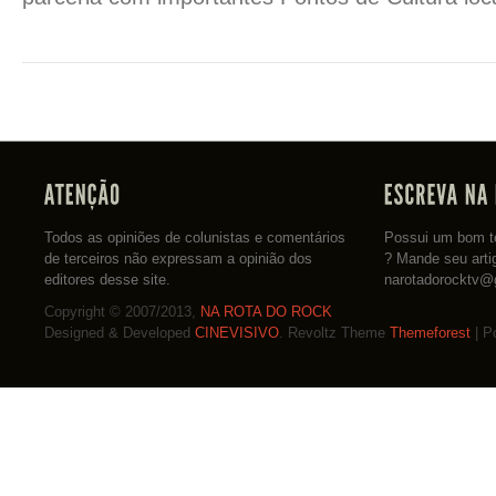
Todos as opiniões de colunistas e comentários
Possui um bom te
de terceiros não expressam a opinião dos
? Mande seu arti
editores desse site.
narotadorocktv@
Copyright © 2007/2013,
NA ROTA DO ROCK
Designed & Developed
CINEVISIVO
. Revoltz Theme
Themeforest
| P