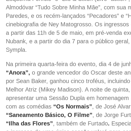
Almodóvar “Tudo Sobre Minha Mãe”, com sua 
Paredes, e os recém-lançados “Pecadores” e 
cinebiografia de Ney Matogrosso. Os ingressos 
a partir das 11h de 5 de maio, em pré-venda exc
Nubank, e a partir do dia 7 para o público gera
Sympla.
Na primeira quarta-feira do evento, dia 4 de jun
“Anora”,
o grande vencedor do Oscar deste ano.
por Sean Baker, ganhou cinco troféus, incluindo
Melhor Atriz (Mikey Madison). A noite de quinta, 
apresentar uma Sessão Dupla em homenagem
com as comédias
“Os Normais”
, de José Alva
“Saneamento Básico, O Filme”
, de Jorge Fur
“Ilha das Flores”
, também de Furtado
.
Especia