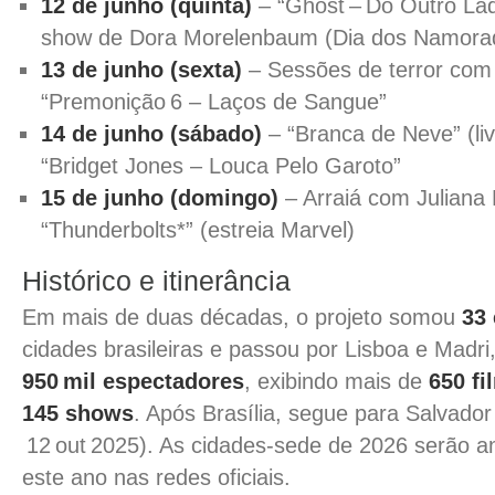
12 de junho (quinta)
– “Ghost – Do Outro Lad
show de Dora Morelenbaum (Dia dos Namora
13 de junho (sexta)
– Sessões de terror com
“Premonição 6 – Laços de Sangue”
14 de junho (sábado)
– “Branca de Neve” (liv
“Bridget Jones – Louca Pelo Garoto”
15 de junho (domingo)
– Arraiá com Juliana 
“Thunderbolts*” (estreia Marvel)
Histórico e itinerância
Em mais de duas décadas, o projeto somou
33
cidades brasileiras e passou por Lisboa e Madri
950 mil espectadores
, exibindo mais de
650 fi
145 shows
. Após Brasília, segue para Salvador 
12 out 2025). As cidades-sede de 2026 serão a
este ano nas redes oficiais.