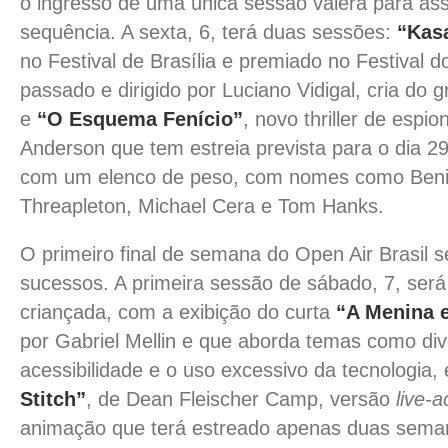
o ingresso de uma única sessão valerá para assi
sequência. A sexta, 6, terá duas sessões:
“Kas
no Festival de Brasília e premiado no Festival d
passado e dirigido por Luciano Vidigal, cria do
e
“O Esquema Fenício”
, novo thriller de esp
Anderson que tem estreia prevista para o dia 2
com um elenco de peso, com nomes como Benic
Threapleton, Michael Cera e Tom Hanks.
O primeiro final de semana do Open Air Brasil
sucessos. A primeira sessão de sábado, 7, será
criançada, com a exibição do curta
“A Menina 
por Gabriel Mellin e que aborda temas como div
acessibilidade e o uso excessivo da tecnologia,
Stitch”
, de Dean Fleischer Camp, versão
live-a
animação que terá estreado apenas duas seman