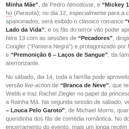
Minha Mãe”
, de Pedro Almodóvar, e
“Mickey 
ho
(
Parasita
); no dia 12, especialmente para 
apaixonados, será exibido o clássico romance
“
Lado da Vida”
; e os fãs do terror vão poder ap
feira 13 com as sessões de
“Pecadores”
, diri
Coogler (“Pantera Negra”) e protagonizado por 
e
“Premonição 6 – Laços de Sangue”
, da fam
aterrorizante.
No sábado, dia 14, toda a família pode aproveit
versão
live-action
de
“Branca de Neve”
, que t
Webb e traz Rachel Ziegler no papel da prince
a Rainha Má. Na segunda sessão de sábado, 
– Louca Pelo Garoto”
, de Michael Morris, quar
queridinha dos fãs de comédia romântica. No d
encerramento do evento, mais um longa recém 