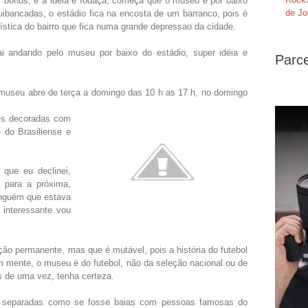
 bônus, e a idéia é fodaça, começa que o museu é por baixo
de Jo
uibancadas, o estádio fica na encosta de um barranco, pois é
rística do bairro que fica numa grande depressao da cidade.
i andando pelo museu por baixo do estádio, super idéia e
Parce
o museu abre de terça a domingo das 10 h as 17 h, no domingo
es decoradas com
é do Brasiliense e
que eu declinei,
a para a próxima,
inguém que estava
 interessante vou
ão permanente, mas que é mutável, pois a história do futebol
m mente, o museu é do futebol, não da seleção nacional ou de
is de uma vez, tenha certeza.
s separadas como se fosse baias com pessoas famosas do