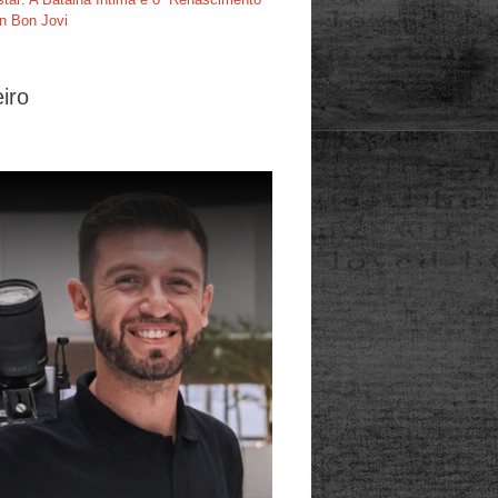
n Bon Jovi
iro