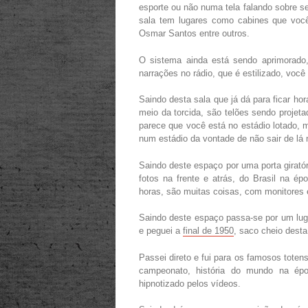
esporte ou não numa tela falando sobre se
sala tem lugares como cabines que você
Osmar Santos entre outros.
O sistema ainda está sendo aprimorado,
narrações no rádio, que é estilizado, voc
Saindo desta sala que já dá para ficar ho
meio da torcida, são telões sendo projet
parece que você está no estádio lotado, m
num estádio da vontade de não sair de lá 
Saindo deste espaço por uma porta girató
fotos na frente e atrás, do Brasil na ép
horas, são muitas coisas, com monitores 
Saindo deste espaço passa-se por um luga
e peguei a
final de 1950
, saco cheio desta 
Passei direto e fui para os famosos toten
campeonato, história do mundo na époc
hipnotizado pelos vídeos.