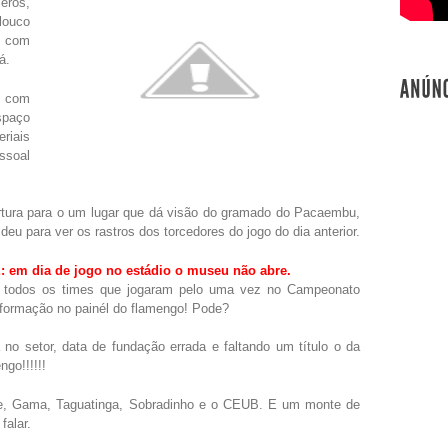
eros,
 louco
a com
á.
l com
spaço
iais
ssoal
rtura para o um lugar que dá visão do gramado do Pacaembu,
eu para ver os rastros dos torcedores do jogo do dia anterior.
m dia de jogo no estádio o museu não abre.
m todos os times que jogaram pelo uma vez no Campeonato
 informação no painél do flamengo! Pode?
 no setor, data de fundação errada e faltando um título o da
go!!!!!!
nse, Gama, Taguatinga, Sobradinho e o CEUB. E um monte de
falar.