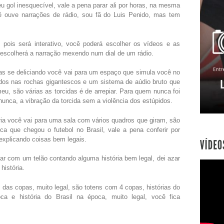
u gol inesquecível, vale a pena parar ali por horas, na mesma
 ouve narrações de rádio, sou fã do Luis Penido, mas tem
 pois será interativo, você poderá escolher os vídeos e as
ê escolherá a narração mexendo num dial de um rádio.
ras se deliciando você vai para um espaço que simula você no
ados nas rochas gigantescos e um sistema de aúdio bruto que
eu, são várias as torcidas é de arrepiar. Para quem nunca foi
nunca, a vibração da torcida sem a violência dos estúpidos.
ria você vai para uma sala com vários quadros que giram, são
oca que chegou o futebol no Brasil, vale a pena conferir por
explicando coisas bem legais.
r com um telão contando alguma história bem legal, dei azar
história.
s das copas, muito legal, são totens com 4 copas, histórias do
a e história do Brasil na época, muito legal, você fica