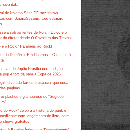
 nova data
val de Inverno Sesc-DF traz shows
itos com BaianaSystem, Céu e Amaro
as
sseia sob as lentes de Nolan: Épico e o
r do diretor desde O Cavaleiro das Trevas
 é o Rock? Parabéns ao Rock!
te do Demônio: Em Chamas – O mal está
lta
estival do Japão Brasília une tradição,
ra pop e torcida para a Copa de 2026
girl: divertido faroeste espacial que ousa
das páginas
ror plástico e glamouroso de “Segredo
uro”
ro do Rock” celebra a história do punk e
brasiliense com lançamento de livro, bate-
e shows gratuitos
tar: A Batalha Íntima e o “Renascimento”