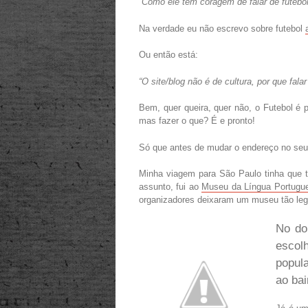
“Como ele tem coragem de falar de futebo
Na verdade eu não escrevo sobre futebol
Ou então está:
“O site/blog não é de cultura, por que falar
Bem, quer queira, quer não, o Futebol é 
mas fazer o que? É e pronto!
Só que antes de mudar o endereço no seu 
Minha viagem para São Paulo tinha que 
assunto, fui ao
Museu da Língua Portugu
organizadores deixaram um museu tão leg
No do 
escol
popul
ao bai