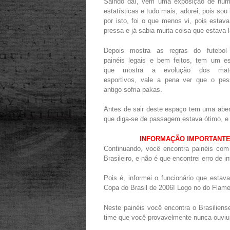
Saindo daí, vem uma exposição de núm
estatísticas e tudo mais, adorei, pois sou
por isto, foi o que menos vi, pois estav
pressa e já sabia muita coisa que estava l
Depois mostra as regras do futebo
painéis legais e bem feitos, tem um e
que mostra a evolução dos mater
esportivos, vale a pena ver que o pes
antigo sofria pakas.
Antes de sair deste espaço tem uma abe
que diga-se de passagem estava ótimo, e d
INFORMAÇÃO IMPORTANTE: e
Continuando, você encontra painéis co
Brasileiro, e não é que encontrei erro de
Pois é, informei o funcionário que estava
Copa do Brasil de 2006! Logo no do Flamen
Neste painéis você encontra o Brasilie
time que você provavelmente nunca ouviu 