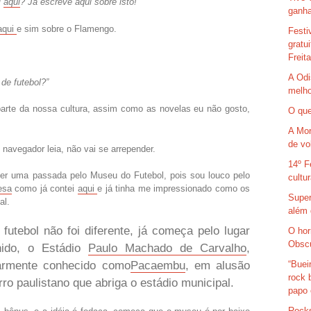
l
aqui
? Já escreve aqui sobre isto!”
ganha
aqui
e sim sobre o Flamengo.
Festi
gratu
Freit
A Odi
 de futebol?”
melho
parte da nossa cultura, assim como as novelas eu não gosto,
O que
A Mor
de vo
navegador leia, não vai se arrepender.
14º F
ter uma passada pelo Museu do Futebol, pois sou louco pelo
cultu
esa
como já contei
aqui
e já tinha me impressionado como os
Super
al.
além 
futebol não foi diferente, já começa pelo lugar
O hor
Obsc
hido, o Estádio
Paulo Machado de Carvalho
,
armente conhecido como
Pacaembu
, em alusão
“Buei
rock 
rro paulistano que abriga o estádio municipal.
papo 
Rocks