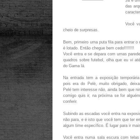
Já é um
das arq
caracte
Você va
cheio de surpresas.
Bem, primeiro uma puta fila para entrar 
é lotado. Então chegue bem cedo!!!!!!!!
Você entra e se depara com umas pared
quadros sobre futebol, olha que eu vi at
do Gama lá.
Na entrada tem a exposição temporária 
pois era do Pelé, muito obrigado, deix
Pelé tem interesse não, ainda bem que n
comigo quis ir, na próxima se for alguém
conferir.
Subindo as escadas você entra na exposiç
não para, e é isto que você tem que ter e
algum time específico. É lugar para ir ma
Você entra numa sala escura com tela