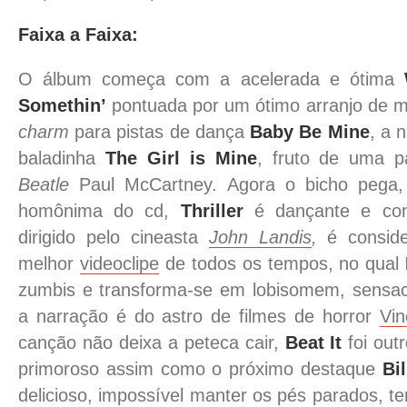
Faixa a Faixa:
O álbum começa com a acelerada e ótima
Somethin’
pontuada por um ótimo arranjo de me
charm
para pistas de dança
Baby Be Mine
, a 
baladinha
The Girl is Mine
, fruto de uma 
Beatle
Paul McCartney. Agora o bicho pega,
homônima do cd,
Thriller
é dançante e con
dirigido pelo cineasta
John Landis
,
é conside
melhor
videoclipe
de todos os tempos, no qual
zumbis e transforma-se em lobisomem, sensacio
a narração é do astro de filmes de horror
Vin
canção não deixa a peteca cair,
Beat It
foi out
primoroso assim como o próximo destaque
Bi
delicioso, impossível manter os pés parados, te