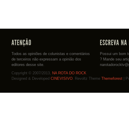
Todos as opiniões de colunistas e comentários
Possui um bom te
de terceiros não expressam a opinião dos
? Mande seu arti
editores desse site.
narotadorocktv@
Copyright © 2007/2013,
NA ROTA DO ROCK
Designed & Developed
CINEVISIVO
. Revoltz Theme
Themeforest
| P