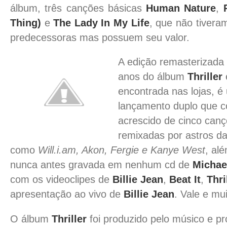
álbum, três canções básicas
Human Nature
,
Thing)
e
The Lady In My Life
, que não tivera
predecessoras mas possuem seu valor.
A edição remasterizad
anos do álbum
Thriller
encontrada nas lojas, é
lançamento duplo que 
acrescido de cinco can
remixadas por astros d
como
Will.i.am, Akon, Fergie e Kanye West
, al
nunca antes gravada em nenhum cd de
Michae
com os videoclipes de
Billie Jean
,
Beat It
,
Thri
apresentação ao vivo de
Billie Jean
. Vale e mu
O álbum
Thriller
foi produzido pelo músico e p