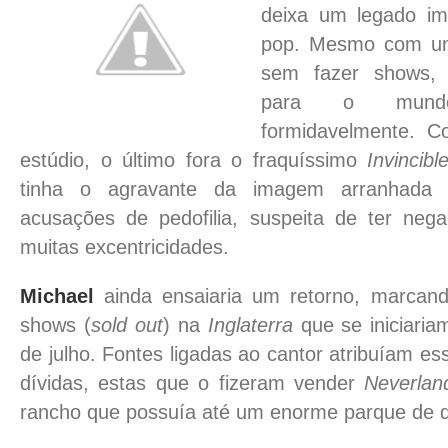
deixa um legado i
pop. Mesmo com um
sem fazer shows
para o mund
formidavelmente. 
estúdio, o último fora o fraquíssimo
Invincibl
tinha o agravante da imagem arranhada
acusações de pedofilia, suspeita de ter neg
muitas excentricidades.
Michael
ainda ensaiaria um retorno, marcan
shows (
sold out
) na
Inglaterra
que se iniciaria
de julho. Fontes ligadas ao cantor atribuíam e
dívidas, estas que o fizeram vender
Neverlan
rancho que possuía até um enorme parque de d