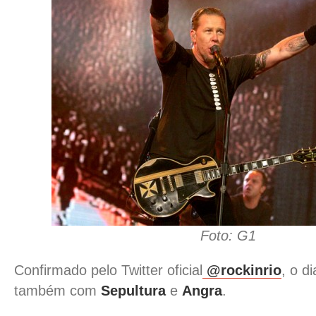
Foto: G1
Confirmado pelo Twitter oficial
@rockinrio
, o d
também com
Sepultura
e
Angra
.