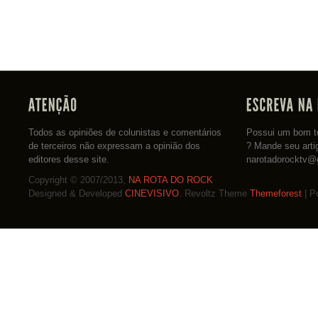
Todos as opiniões de colunistas e comentários
Possui um bom te
de terceiros não expressam a opinião dos
? Mande seu arti
editores desse site.
narotadorocktv@
Copyright © 2007/2013,
NA ROTA DO ROCK
Designed & Developed
CINEVISIVO
. Revoltz Theme
Themeforest
| P