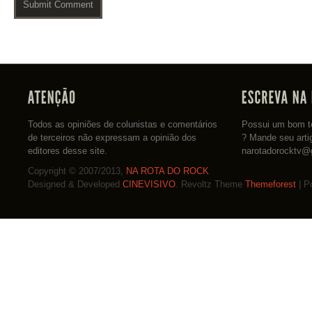
Todos as opiniões de colunistas e comentários
Possui um bom te
de terceiros não expressam a opinião dos
? Mande seu arti
editores desse site.
narotadorocktv@
Copyright © 2007/2013,
NA ROTA DO ROCK
Designed & Developed
CINEVISIVO
. Revoltz Theme
Themeforest
| P