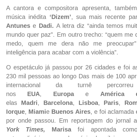
A cantora e compositora apresenta, també
música inédita
‘Dizem’
, sua mais recente p
Antunes
e
Dadi.
A letra diz “ainda temos mui
mundo quer paz”. Em outro trecho: “quem me d
medo, quem me dera não me preocupar” 
inteligência para acabar com a violência”.
O espetáculo já passou por 26 cidades e foi a
230 mil pessoas ao longo Das mais de 100 apr
internacional da turnê percorr
nos
EUA
,
Europa
e
América 
elas
Madri
,
Barcelona
,
Lisboa
,
Paris
,
Ro
Iorque
,
Miami
e
Buenos Aires
, e foi aclamada
por onde passou. Em reportagem do jornal 
York Times,
Marisa
foi apontada com