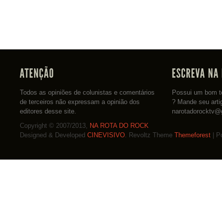
Todos as opiniões de colunistas e comentários
Possui um bom te
de terceiros não expressam a opinião dos
? Mande seu arti
editores desse site.
narotadorocktv@
Copyright © 2007/2013,
NA ROTA DO ROCK
Designed & Developed
CINEVISIVO
. Revoltz Theme
Themeforest
| P