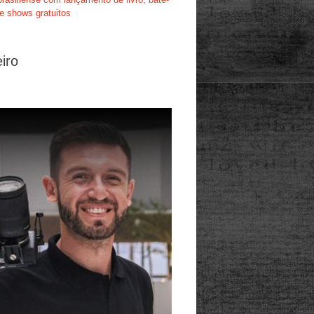
e shows gratuitos
iro