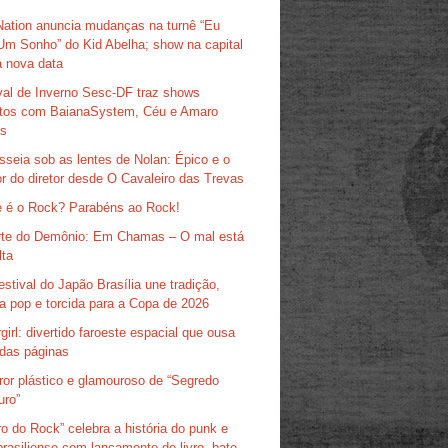
Nation anuncia mudanças na turnê “Eu
Um Sonho” do Kid Abelha; show na capital
 nova data
val de Inverno Sesc-DF traz shows
itos com BaianaSystem, Céu e Amaro
as
sseia sob as lentes de Nolan: Épico e o
r do diretor desde O Cavaleiro das Trevas
 é o Rock? Parabéns ao Rock!
te do Demônio: Em Chamas – O mal está
lta
estival do Japão Brasília une tradição,
ra pop e torcida para a Copa de 2026
girl: divertido faroeste espacial que ousa
das páginas
ror plástico e glamouroso de “Segredo
uro”
ro do Rock” celebra a história do punk e
brasiliense com lançamento de livro, bate-