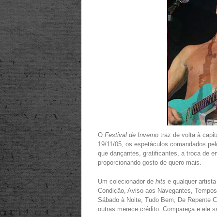
O
Festival de Inverno
traz de volta à capi
19/11/05, os espetáculos comandados pe
que dançantes, gratificantes, a troca de e
proporcionando gosto de quero mais.
Um colecionador de
hits
e qualquer artist
Condição, Aviso aos Navegantes, Tempo
Sábado à Noite, Tudo Bem, De Repente Ca
outras merece crédito. Compareça e ele 