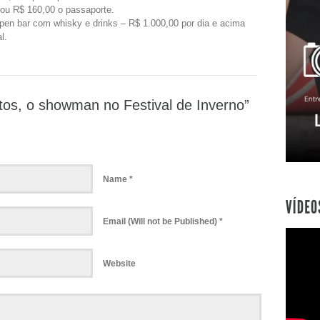
 ou R$ 160,00 o passaporte.
en bar com whisky e drinks – R$ 1.000,00 por dia e acima
l.
os, o showman no Festival de Inverno”
Name *
Email (Will not be Published) *
Website