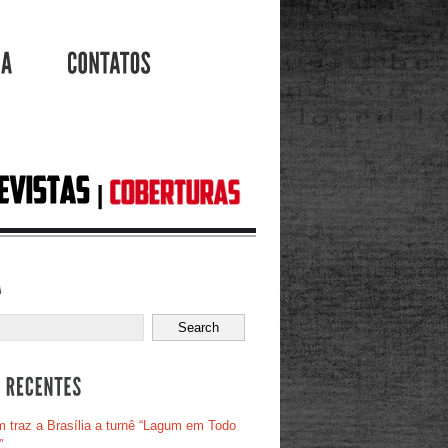
AGENDA
CONTATOS
 traz a Brasília a turnê “Lagum em Todo
”