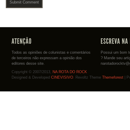
Todos as opiniões de colunistas e comentários
Possui um bom te
de terceiros não expressam a opinião dos
? Mande seu arti
editores desse site.
narotadorocktv@
Copyright © 2007/2013,
NA ROTA DO ROCK
Designed & Developed
CINEVISIVO
. Revoltz Theme
Themeforest
| P