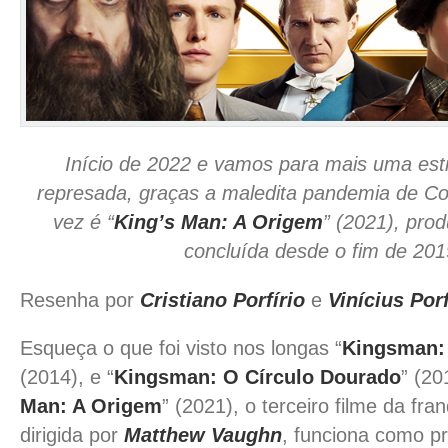
Início de 2022 e vamos para mais uma est
represada, graças a maledita pandemia de Cov
vez é “
King’s Man: A Origem
” (2021), pro
concluída desde o fim de 201
Resenha por
Cristiano Porfírio
e
Vinícius Porf
Esqueça o que foi visto nos longas “
Kingsman: 
(2014), e “
Kingsman: O Círculo Dourado
” (20
Man: A Origem
” (2021), o terceiro filme da fr
dirigida por
Matthew Vaughn
, funciona como pr