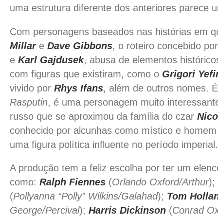
uma estrutura diferente dos anteriores parece
Com personagens baseados nas histórias em q
Millar
e
Dave Gibbons
, o roteiro concebido po
e
Karl Gajdusek
, abusa de elementos históric
com figuras que existiram, como o
Grigori Yef
vivido por
Rhys Ifans
, além de outros nomes. É
Rasputin
, é uma personagem muito interessante,
russo que se aproximou da família do czar
Nico
conhecido por alcunhas como místico e homem 
uma figura política influente no período imperial.
A produção tem a feliz escolha por ter um elenco
como:
Ralph Fiennes
(
Orlando Oxford/Arthur
);
(
Pollyanna “Polly” Wilkins/Galahad
);
Tom Holla
George/Percival
);
Harris Dickinson
(
Conrad Ox