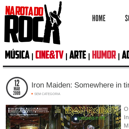
HOME
Iron Maiden: Somewhere in t
SEM CATEGORIA
O
I
M