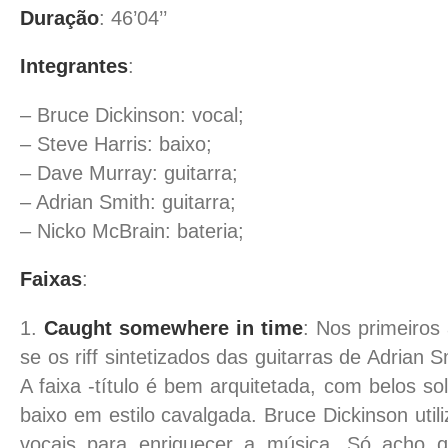
Duração
: 46’04’’
Integrantes
:
– Bruce Dickinson: vocal;
– Steve Harris: baixo;
– Dave Murray: guitarra;
– Adrian Smith: guitarra;
– Nicko McBrain: bateria;
Faixas
:
1.
Caught somewhere in time
: Nos primeiros
se os riff sintetizados das guitarras de Adrian 
A faixa -título é bem arquitetada, com belos so
baixo em estilo cavalgada. Bruce Dickinson util
vocais para enriquecer a música. Só acho 