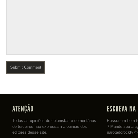
Todos as opiniões de colunistas e comentários
Possui um bom te
de terceiros não expressam a opinião dos
? Mande seu arti
editores desse site.
narotadorocktv@