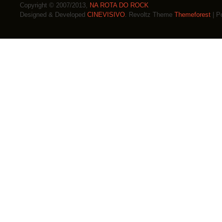
Copyright © 2007/2013,
NA ROTA DO ROCK
Designed & Developed
CINEVISIVO
. Revoltz Theme
Themeforest
| P