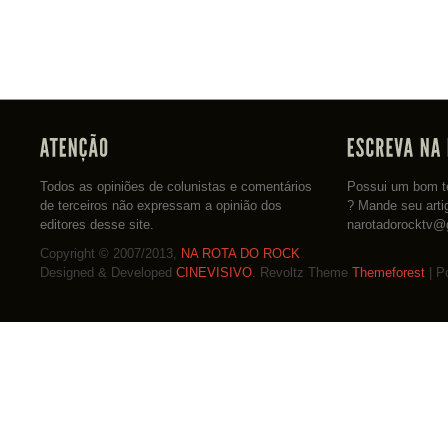
Todos as opiniões de colunistas e comentários
Possui um bom te
de terceiros não expressam a opinião dos
? Mande seu arti
editores desse site.
narotadorocktv@
Copyright © 2007/2013,
NA ROTA DO ROCK
Designed & Developed
CINEVISIVO
. Revoltz Theme
Themeforest
| P