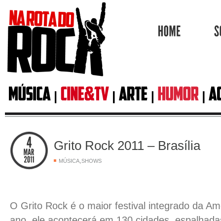
HOME
Grito Rock 2011 – Brasília
,
MÚSICA
SHOWS
O Grito Rock é o maior festival integrado da Am
ano, ele acontecerá em 130 cidades, espalhada