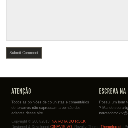
Todos as opiniões de colunistas e comentários
Possui um bom te
de terceiros não expressam a opinião dos
? Mande seu arti
editores desse site.
narotadorocktv@
Copyright © 2007/2013,
NA ROTA DO ROCK
Designed & Developed
CINEVISIVO
. Revoltz Theme
Themeforest
| P