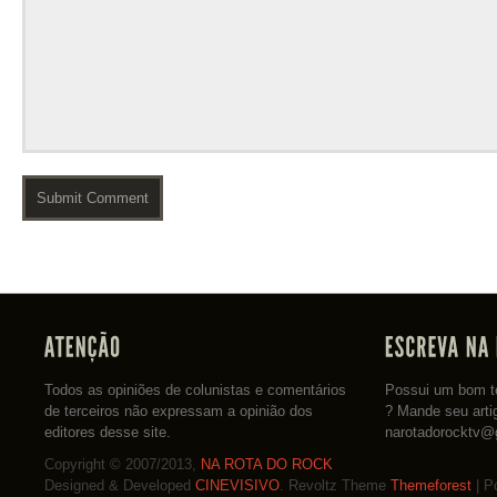
Todos as opiniões de colunistas e comentários
Possui um bom te
de terceiros não expressam a opinião dos
? Mande seu arti
editores desse site.
narotadorocktv@
Copyright © 2007/2013,
NA ROTA DO ROCK
Designed & Developed
CINEVISIVO
. Revoltz Theme
Themeforest
| P