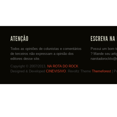
Todos as opiniões de colunistas e comentários
Possui um bom te
de terceiros não expressam a opinião dos
? Mande seu arti
editores desse site.
narotadorocktv@
Copyright © 2007/2013,
NA ROTA DO ROCK
Designed & Developed
CINEVISIVO
. Revoltz Theme
Themeforest
| P