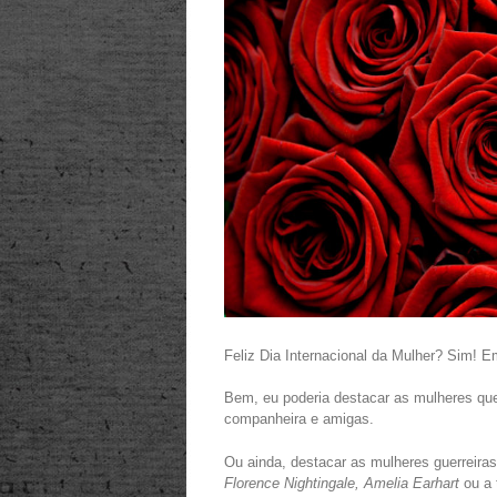
Feliz Dia Internacional da Mulher? Sim!
Bem, eu poderia destacar as mulheres que
companheira e amigas.
Ou ainda, destacar as mulheres guerreira
Florence Nightingale, Amelia Earhart
ou a 