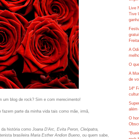
Live 
Tive 
ganha
Festi
gratu
Freit
A Odi
melho
O que
A Mor
de vo
14º F
cultu
 Em um blog de rock? Sim e com merecimento!
Super
além 
 fazem parte da minha vida tais como mãe, irmã,
O hor
Obsc
s da história como
Joana D’Arc, Evita Peron, Cleópatra,
“Buei
tenista brasileira
Maria Esther Andion Bueno
, ou quem sabe,
rock 