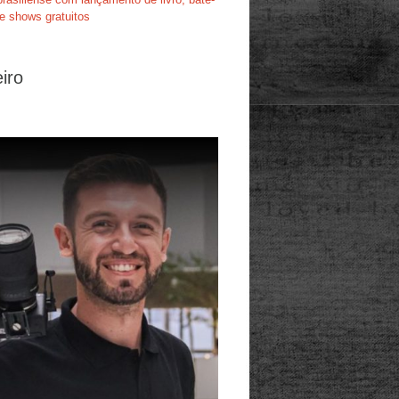
e shows gratuitos
iro