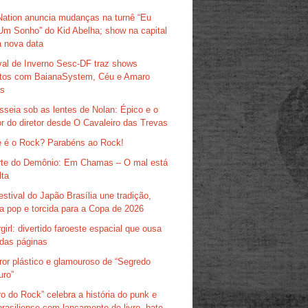
Nation anuncia mudanças na turnê “Eu
Um Sonho” do Kid Abelha; show na capital
 nova data
val de Inverno Sesc-DF traz shows
itos com BaianaSystem, Céu e Amaro
as
sseia sob as lentes de Nolan: Épico e o
r do diretor desde O Cavaleiro das Trevas
 é o Rock? Parabéns ao Rock!
te do Demônio: Em Chamas – O mal está
lta
estival do Japão Brasília une tradição,
ra pop e torcida para a Copa de 2026
girl: divertido faroeste espacial que ousa
das páginas
ror plástico e glamouroso de “Segredo
uro”
ro do Rock” celebra a história do punk e
brasiliense com lançamento de livro, bate-