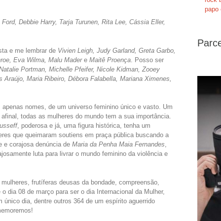
papo 
a Ford, Debbie Harry, Tarja Turunen, Rita Lee, Cássia Eller,
Parce
sta e me lembrar de
Vivien Leigh, Judy Garland, Greta Garbo,
nroe, Eva Wilma, Malu Mader
e
Maitê Proença
. Posso ser
Natalie Portman, Michelle Pfeifer, Nicole Kidman, Zooey
ís Araújo, Maria Ribeiro, Débora Falabella, Mariana Ximenes,
apenas nomes, de um universo feminino único e vasto. Um
 afinal, todas as mulheres do mundo tem a sua importância.
usseff
, poderosa e já, uma figura histórica, tenha um
eres que queimaram soutiens em praça pública buscando a
e e corajosa denúncia de
Maria da Penha Maia Fernandes
,
ajosamente luta para livrar o mundo feminino da violência e
s mulheres, frutíferas deusas da bondade, compreensão,
 o dia 08 de março para ser o dia Internacional da Mulher,
 único dia, dentre outros 364 de um espírito aguerrido
omemoremos!