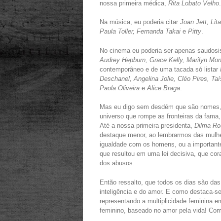
nossa primeira médica,
Rita Lobato Velho
.
Na música, eu poderia citar
Joan Jett, Lit
Paula Toller, Fernanda Takai
e
Pitty
.
No cinema eu poderia ser apenas saudosi
Audrey Hepburn, Grace Kelly, Marilyn Mo
contemporâneo e de uma tacada só listar
Deschanel, Angelina Jolie, Cléo Pires, Ta
Paola Oliveira
e
Alice Braga
.
Mas eu digo sem desdém que são nomes, 
universo que rompe as fronteiras da fama,
Até a nossa primeira presidenta,
Dilma Ro
destaque menor, ao lembrarmos das mulh
igualdade com os homens, ou a important
que resultou em uma lei decisiva, que cor
dos abusos.
Então ressalto, que todos os dias são da
inteligência e do amor. E como destaca-se
representando a multiplicidade feminina em
feminino, baseado no amor pela vida! C