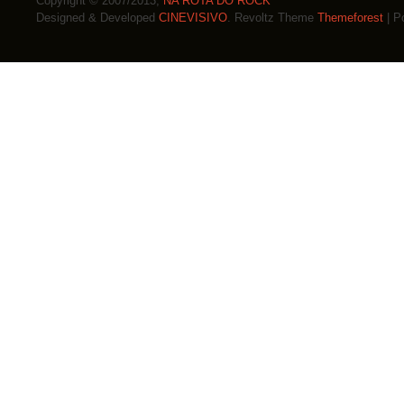
Copyright © 2007/2013,
NA ROTA DO ROCK
Designed & Developed
CINEVISIVO
. Revoltz Theme
Themeforest
| P