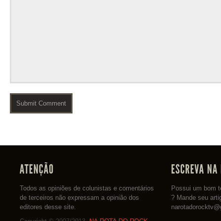
Todos as opiniões de colunistas e comentários
Possui um bom te
de terceiros não expressam a opinião dos
? Mande seu arti
editores desse site.
narotadorocktv@