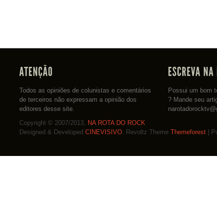
Todos as opiniões de colunistas e comentários
Possui um bom te
de terceiros não expressam a opinião dos
? Mande seu arti
editores desse site.
narotadorocktv@
Copyright © 2007/2013,
NA ROTA DO ROCK
Designed & Developed
CINEVISIVO
. Revoltz Theme
Themeforest
| P