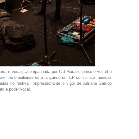
tarra e vocal), acompanhada por Cid Moraes (baixo e vocal) e
ower trio brasiliense está lançando um EP com cinco músicas
adas no festival. Impressionante o vigor de Adriana Garrido
nto e poder vocal.