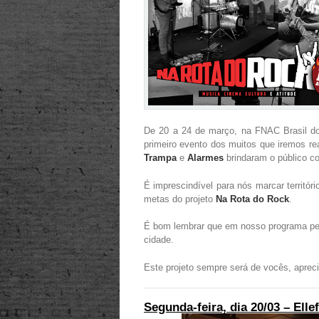
De 20 a 24 de março, na FNAC Brasil do
primeiro evento dos muitos que iremos re
Trampa
e
Alarmes
brindaram o público c
É imprescindível para nós marcar territór
metas do projeto
Na Rota do Rock
.
É bom lembrar que em nosso programa pe
cidade.
Este projeto sempre será de vocês, apr
Segunda-feira, dia 20/03 – Elle