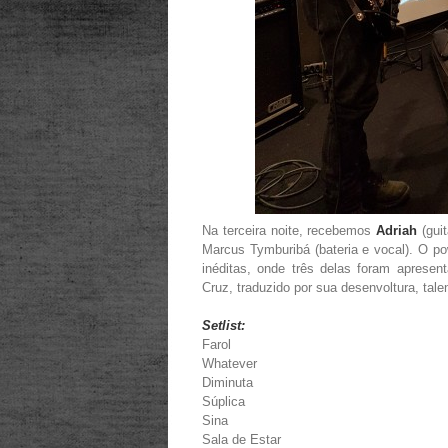
Na terceira noite, recebemos
Adriah
(gui
Marcus Tymburibá (bateria e vocal). O p
inéditas, onde três delas foram apresent
Cruz, traduzido por sua desenvoltura, tale
Setlist:
Farol
Whatever
Diminuta
Súplica
Sina
Sala de Estar