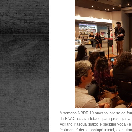
A semana NRDR 10 anos foi aberta de for
da FNAC estava lotado para prestigiar 
Adriano Pasqua (baixo e backing vocal) e 
“estreante” deu o pontapé inicial, execut