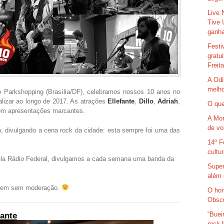
Live 
Tive 
ganha
Festi
gratu
Freit
A Odi
melho
 Parkshopping (Brasília/DF), celebramos nossos 10 anos no
alizar ao longo de 2017. As atrações
Ellefante
,
Dillo
,
Adriah
,
O que
om apresentações marcantes.
A Mor
de vo
io, divulgando a cena rock da cidade: esta sempre foi uma das
14º F
cultu
la Rádio Federal, divulgamos a cada semana uma banda da
Super
além 
eciem sem moderação.
O hor
Obsc
“Buei
fante
rock 