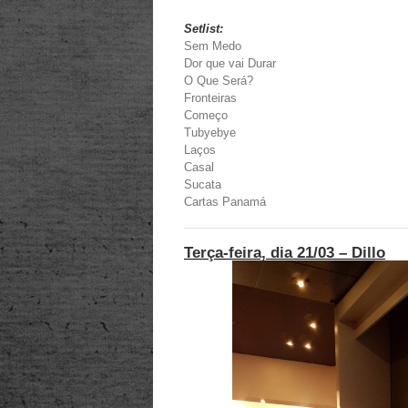
Setlist:
Sem Medo
Dor que vai Durar
O Que Será?
Fronteiras
Começo
Tubyebye
Laços
Casal
Sucata
Cartas Panamá
Terça-feira, dia 21/03 – Dillo