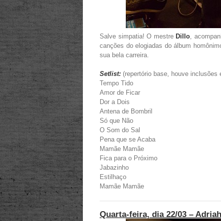
Salve simpatia! O mestre
Dillo
, acompanh
canções do elogiadas do álbum homônimo
sua bela carreira.
Setlist:
(repertório base, houve inclusões 
Tempo Tido
Amor de Ficar
Dor a Dois
Antena de Bombril
Só que Não
O Som do Sal
Pena que se Acaba
Mamãe Mamãe
Fica para o Próximo
Jabazinho
Estilhaço
Mamãe Mamãe
Quarta-feira, dia 22/03 – Adria