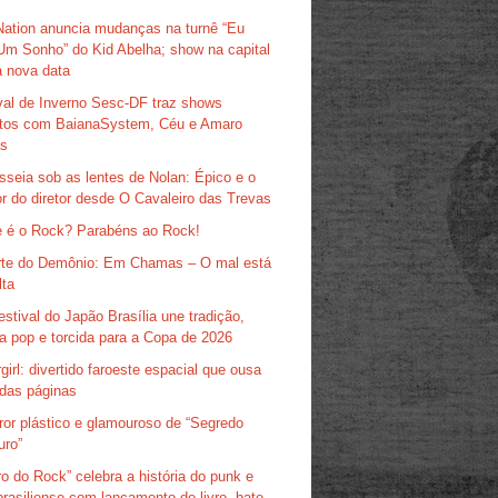
Nation anuncia mudanças na turnê “Eu
Um Sonho” do Kid Abelha; show na capital
 nova data
val de Inverno Sesc-DF traz shows
itos com BaianaSystem, Céu e Amaro
as
sseia sob as lentes de Nolan: Épico e o
r do diretor desde O Cavaleiro das Trevas
 é o Rock? Parabéns ao Rock!
te do Demônio: Em Chamas – O mal está
lta
estival do Japão Brasília une tradição,
ra pop e torcida para a Copa de 2026
girl: divertido faroeste espacial que ousa
das páginas
ror plástico e glamouroso de “Segredo
uro”
ro do Rock” celebra a história do punk e
brasiliense com lançamento de livro, bate-