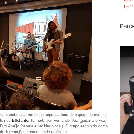
papo 
Parce
ma espetacular, em plena segunda-feira. O espaço de eventos
a banda
Ellefante
, formada por Fernando Vaz (guitarra e voz),
Dito Araújo (bateria e backing vocal). O grupo escolhido como
ando 10 canções e encantando o público.