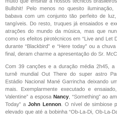
muito que ensinar a nossos técnicos brasileiro
Bullshit! Pelo menos no quesito iluminação
babava com um conjunto tão perfeito de luz,
tangíveis. Do resto, truques já ensaiados e e
atrações do mundo da música, mas que nu
como os efeitos pirotécnicos em “Live and Let D
durante “Blackbird” e “Here today” ou a chuva
final, deram charme a apresentação do Sr. McC
Com 39 canções e a duração média 2h45, a
turnê mundial Out There do super astro Pa
Estádio Nacional Mané Garrincha deixando um
mais. Exemplarmente executado e ensaiado
Valentine” a esposa
Nancy
, “Something” ao a
Today” a
John Lennon
. O nível de simbiose p
elevado que até a bobinha “Ob-La-Di, Ob-La-Da