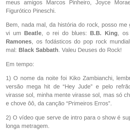
meus amigos Marcos Pinheiro, Joyce Mora
Figurótico Pineschi.
Bem, nada mal, da história do rock, posso me 
vi um
Beatle
, o rei do blues:
B.B. King
, os
Ramones
, os fodásticos do pop rock mundia
mal:
Black Sabbath
. Valeu Deuses do Rock!
Em tempo:
1) O nome da noite foi Kiko Zambianchi, lembr
versão mega hit de “Hey Jude” e pelo refr
virasse sol, minha mente virasse sol, mas só 
e chove ôô, da canção “Primeiros Erros”.
2) O vídeo que serve de intro para o show é s
longa metragem.