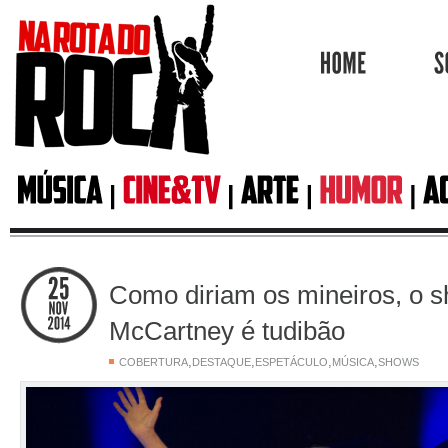
HOME
Como diriam os mineiros, o 
McCartney é tudibão
,
,
,
,
COBERTURA
DESTAQUE
ESPETÁCULO
MÚSICA
SHOWS