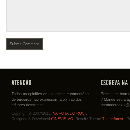
Todos as opiniões de colunistas e comentários
Possui um bom te
de terceiros não expressam a opinião dos
? Mande seu arti
editores desse site.
narotadorocktv@
Copyright © 2007/2013,
NA ROTA DO ROCK
Designed & Developed
CINEVISIVO
. Revoltz Theme
Themeforest
| P