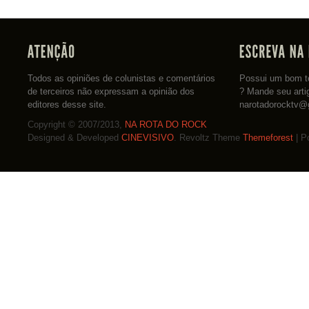
Todos as opiniões de colunistas e comentários
Possui um bom te
de terceiros não expressam a opinião dos
? Mande seu arti
editores desse site.
narotadorocktv@
Copyright © 2007/2013,
NA ROTA DO ROCK
Designed & Developed
CINEVISIVO
. Revoltz Theme
Themeforest
| P