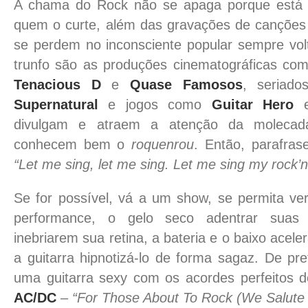
A chama do Rock não se apaga porque está 
quem o curte, além das gravações de canções
se perdem no inconsciente popular sempre vol
trunfo são as produções cinematográficas c
Tenacious D
e
Quase Famosos
, seriad
Supernatural
e jogos como
Guitar Hero
divulgam e atraem a atenção da moleca
conhecem bem o
roquenrou
. Então, parafra
“Let me sing, let me sing. Let me sing my rock’n’
Se for possível, vá a um show, se permita ve
performance, o gelo seco adentrar suas 
inebriarem sua retina, a bateria e o baixo acel
a guitarra hipnotizá-lo de forma sagaz. De pr
uma guitarra sexy com os acordes perfeitos 
AC/DC
–
“For Those About To Rock (We Salute 