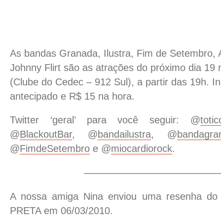
As bandas Granada, Ilustra, Fim de Setembro, 
Johnny Flirt são as atrações do próximo dia 19 
(Clube do Cedec – 912 Sul), a partir das 19h. I
antecipado e R$ 15 na hora.
Twitter ‘geral’ para você seguir: @
totic
@
BlackoutBar
, @
bandailustra
, @
bandagra
@
FimdeSetembro
e @
miocardiorock
.
——————————————
A nossa amiga Nina enviou uma resenha d
PRETA em 06/03/2010.