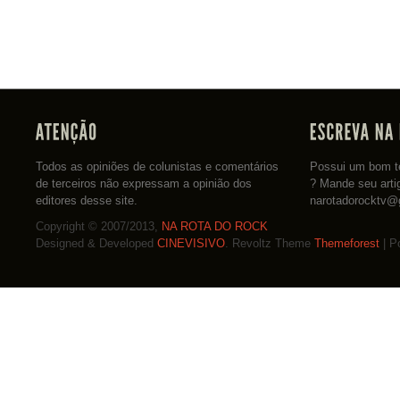
Todos as opiniões de colunistas e comentários
Possui um bom te
de terceiros não expressam a opinião dos
? Mande seu arti
editores desse site.
narotadorocktv@
Copyright © 2007/2013,
NA ROTA DO ROCK
Designed & Developed
CINEVISIVO
. Revoltz Theme
Themeforest
| P