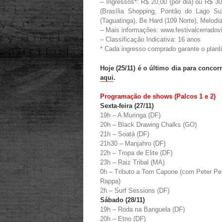
– Ingressos*: R$ 20,00 (por dia) ou R$ 30
(Brasília Shopping, Pontão do Lago Su
(Taguatinga), Be Hard (109 Norte), Melodi
– Mais informações: www.festivalcerradovi
– Classificação Indicativa: 16 anos
* Cada ingresso comprado garante o plant
Hoje (25/11) é o último dia para conco
aqui
.
Programação de shows (Palcos 1 e 2)
Sexta-feira (27/11)
19h – A Muringa (DF)
20h – Black Drawing Chalks (GO)
21h – Soatá (DF)
21h30 – Manjahro (DF)
22h – Tropa de Elite (DF)
23h – Raiz Tribal (MA)
0h – Tributo a Tom Capone (com Peter Per
Rappa)
2h – Surf Sessions (DF)
Sábado (28/11)
19h – Roda na Banguela (DF)
20h – Etno (DF)