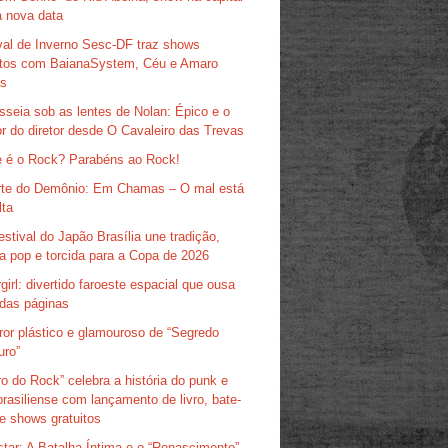
 nova data
val de Inverno Sesc-DF traz shows
itos com BaianaSystem, Céu e Amaro
as
sseia sob as lentes de Nolan: Épico e o
r do diretor desde O Cavaleiro das Trevas
 é o Rock? Parabéns ao Rock!
te do Demônio: Em Chamas – O mal está
lta
estival do Japão Brasília une tradição,
ra pop e torcida para a Copa de 2026
girl: divertido faroeste espacial que ousa
das páginas
ror plástico e glamouroso de “Segredo
uro”
ro do Rock” celebra a história do punk e
brasiliense com lançamento de livro, bate-
e shows gratuitos
tar: A Batalha Íntima e o “Renascimento”