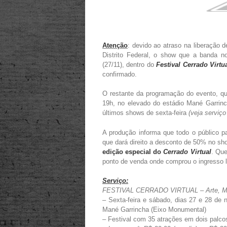
Atenção
: devido ao atraso na liberação 
Distrito Federal, o show que a banda n
(27/11), dentro do
Festival Cerrado Virtu
confirmado.
O restante da programação do evento, que
19h, no elevado do estádio Mané Garrin
últimos shows de sexta-feira
(veja serviço
A produção informa que todo o público p
que dará direito a desconto de 50% no s
edição especial do
Cerrado Virtual
. Que
ponto de venda onde comprou o ingresso
Serviço:
FESTIVAL CERRADO VIRTUAL – Arte, Mús
– Sexta-feira e sábado, dias 27 e 28 de 
Mané Garrincha (Eixo Monumental)
– Festival com 35 atrações em dois palco