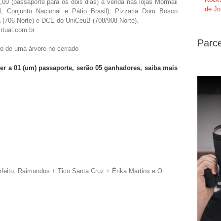
,00 (passaporte para os dois dias) à venda nas lojas Mormaii
de Jo
l, Conjunto Nacional e Pátio Brasil), Pizzaria Dom Bosco
a (706 Norte) e DCE do UniCeuB (708/908 Norte).
rtual.com.br
Parce
io de uma árvore no cerrado
rrer a 01 (um) passaporte, serão 05 ganhadores, saiba mais
feito, Raimundos + Tico Santa Cruz + Érika Martins e O