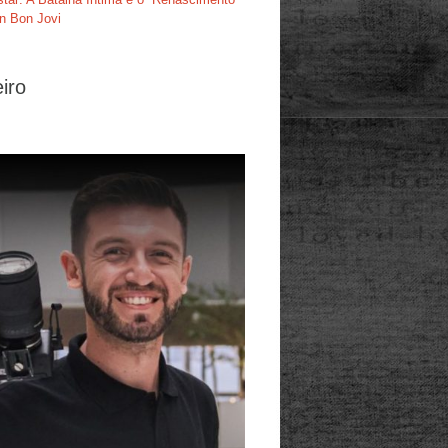
n Bon Jovi
iro