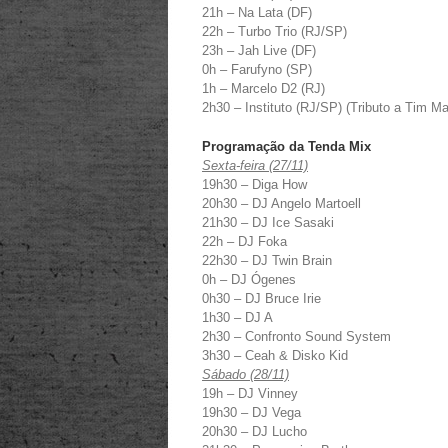
21h – Na Lata (DF)
22h – Turbo Trio (RJ/SP)
23h – Jah Live (DF)
0h – Farufyno (SP)
1h – Marcelo D2 (RJ)
2h30 – Instituto (RJ/SP) (Tributo a Tim Ma
Programação da Tenda Mix
Sexta-feira (27/11)
19h30 – Diga How
20h30 – DJ Angelo Martoell
21h30 – DJ Ice Sasaki
22h – DJ Foka
22h30 – DJ Twin Brain
0h – DJ Ógenes
0h30 – DJ Bruce Irie
1h30 – DJ A
2h30 – Confronto Sound System
3h30 – Ceah & Disko Kid
Sábado (28/11)
19h – DJ Vinney
19h30 – DJ Vega
20h30 – DJ Lucho