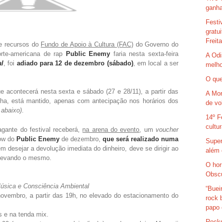
ganha
Festi
gratu
Freit
de recursos do
Fundo de Apoio à Cultura (FAC)
do Governo do
orte-americana de rap
Public Enemy
faria nesta sexta-feira
A Odi
al
, foi
adiado para 12 de dezembro (sábado)
, em local a ser
melho
O que
 acontecerá nesta sexta e sábado (27 e 28/11), a partir das
A Mor
cha, está mantido, apenas com antecipação nos horários dos
de vo
 abaixo)
.
14º F
cultu
agante do festival receberá,
na arena do evento
, um
voucher
how do
Public Enemy
de dezembro,
que será realizado numa
Super
m desejar a devolução imediata do dinheiro, deve se dirigir ao
além 
 levando o mesmo.
O hor
Obsc
ica e Consciência Ambiental
“Buei
novembro, a partir das 19h, no elevado do estacionamento do
rock 
papo 
s e na tenda mix.
Rocks