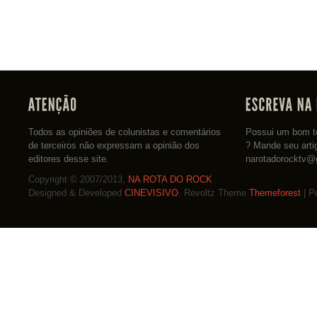
Todos as opiniões de colunistas e comentários
Possui um bom te
de terceiros não expressam a opinião dos
? Mande seu arti
editores desse site.
narotadorocktv@
Copyright © 2007/2013,
NA ROTA DO ROCK
Designed & Developed
CINEVISIVO
. Revoltz Theme
Themeforest
| P