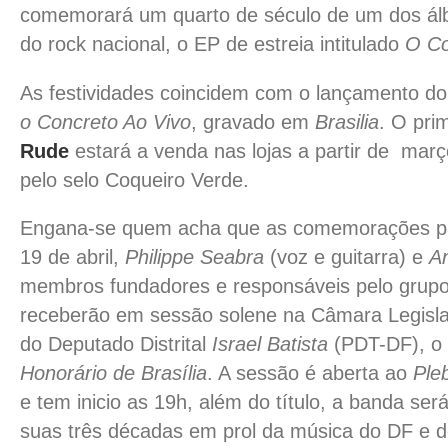
comemorará
um quarto de século de um dos álb
do rock nacional, o EP de estreia intitulado
O Co
As festividades coincidem com o lançamento 
o Concreto Ao Vivo
, gravado em
Brasilia
. O pri
Rude
estará a venda nas lojas a partir de março
pelo selo Coqueiro Verde.
Engana-se quem acha que as comemorações par
19 de abril,
Philippe Seabra
(voz e guitarra) e
A
membros fundadores e responsáveis pelo grupo 
receberão em sessão solene na Câmara Legislat
do Deputado Distrital
Israel Batista
(PDT-DF), o 
Honorário de Brasília
. A sessão é aberta ao
Ple
e tem inicio as 19h, além do título, a banda s
suas três décadas em prol da música do DF e do