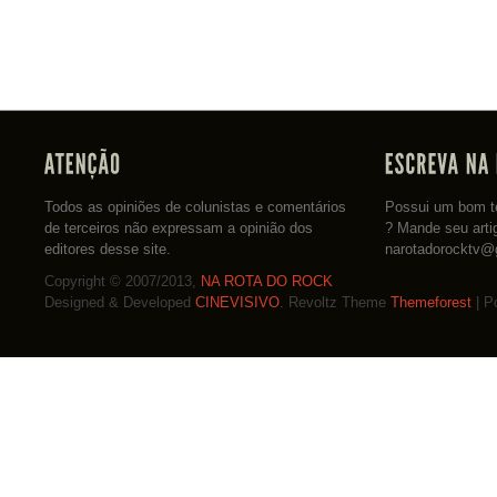
Todos as opiniões de colunistas e comentários
Possui um bom te
de terceiros não expressam a opinião dos
? Mande seu arti
editores desse site.
narotadorocktv@
Copyright © 2007/2013,
NA ROTA DO ROCK
Designed & Developed
CINEVISIVO
. Revoltz Theme
Themeforest
| P