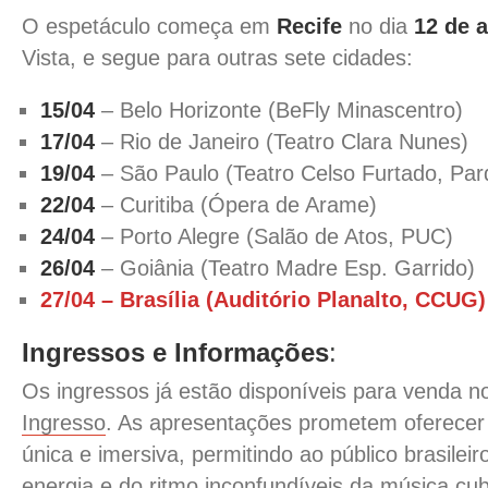
O espetáculo começa em
Recife
no dia
12 de a
Vista, e segue para outras sete cidades:
15/04
– Belo Horizonte (BeFly Minascentro)
17/04
– Rio de Janeiro (Teatro Clara Nunes)
19/04
– São Paulo (Teatro Celso Furtado, Pa
22/04
– Curitiba (Ópera de Arame)
24/04
– Porto Alegre (Salão de Atos, PUC)
26/04
– Goiânia (Teatro Madre Esp. Garrido)
27/04 – Brasília (Auditório Planalto, CCUG)
Ingressos e Informações
:
Os ingressos já estão disponíveis para venda n
Ingresso
. As apresentações prometem oferecer
única e imersiva, permitindo ao público brasileir
energia e do ritmo inconfundíveis da música cu