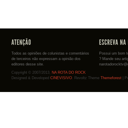
Todos as opiniões de colunistas e comentários
Possui um bom te
de terceiros não expressam a opinião dos
? Mande seu arti
editores desse site.
narotadorocktv@
Copyright © 2007/2013,
NA ROTA DO ROCK
Designed & Developed
CINEVISIVO
. Revoltz Theme
Themeforest
| P