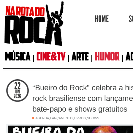
HOME
“Bueiro do Rock” celebra a hi
rock brasiliense com lançamen
bate-papo e shows gratuitos
,
,
,
AGENDA
LANÇAMENTO
LIVROS
SHOWS