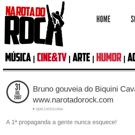
HOME
Bruno gouveia do Biquini Ca
www.narotadorock.com
SEM CATEGORIA
A 1ª propaganda a gente nunca esquece!