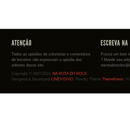
Todos as opiniões de colunistas e comentários
Possui um bom te
de terceiros não expressam a opinião dos
? Mande seu arti
editores desse site.
narotadorocktv@
Copyright © 2007/2013,
NA ROTA DO ROCK
Designed & Developed
CINEVISIVO
. Revoltz Theme
Themeforest
| P