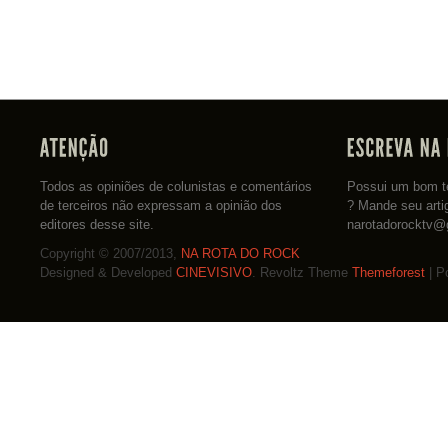
Todos as opiniões de colunistas e comentários
Possui um bom te
de terceiros não expressam a opinião dos
? Mande seu arti
editores desse site.
narotadorocktv@
Copyright © 2007/2013,
NA ROTA DO ROCK
Designed & Developed
CINEVISIVO
. Revoltz Theme
Themeforest
| P