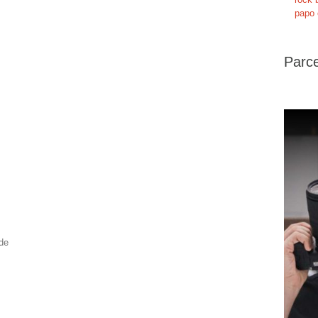
papo 
Parce
de