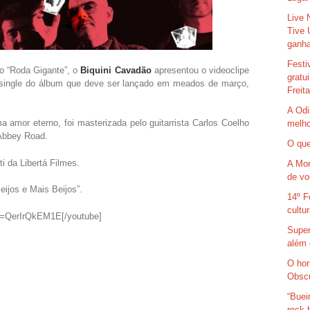
Live 
Tive 
ganha
Festi
do “Roda Gigante”, o
Biquini Cavadão
apresentou o videoclipe
gratu
 single do álbum que
deve ser lançado em meados de março,
Freit
A Odi
a amor eterno, foi masterizada pelo guitarrista Carlos Coelho
melho
 Abbey Road.
O que
ti da Libertá Filmes.
A Mor
de vo
eijos e Mais Beijos”.
14º F
cultu
v=QerIrQkEM1E[/youtube]
Super
além 
O hor
Obsc
“Buei
rock 