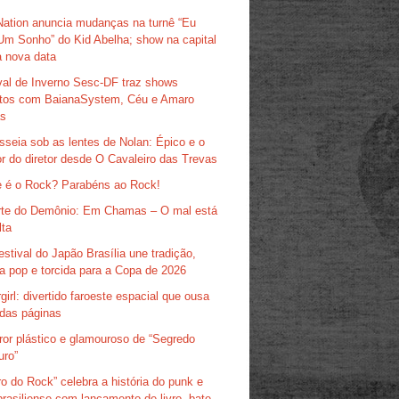
Nation anuncia mudanças na turnê “Eu
Um Sonho” do Kid Abelha; show na capital
 nova data
val de Inverno Sesc-DF traz shows
itos com BaianaSystem, Céu e Amaro
as
sseia sob as lentes de Nolan: Épico e o
r do diretor desde O Cavaleiro das Trevas
 é o Rock? Parabéns ao Rock!
te do Demônio: Em Chamas – O mal está
lta
estival do Japão Brasília une tradição,
ra pop e torcida para a Copa de 2026
girl: divertido faroeste espacial que ousa
das páginas
ror plástico e glamouroso de “Segredo
uro”
ro do Rock” celebra a história do punk e
brasiliense com lançamento de livro, bate-