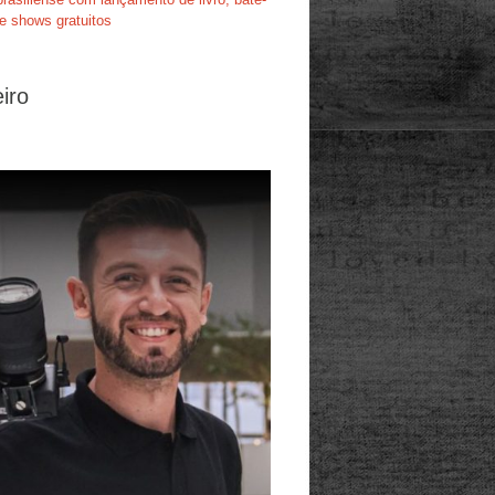
e shows gratuitos
iro