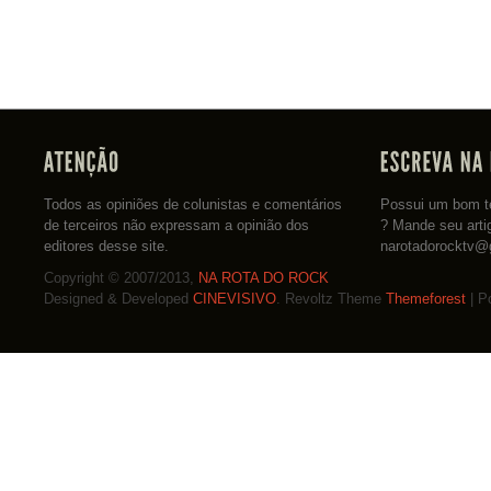
Todos as opiniões de colunistas e comentários
Possui um bom te
de terceiros não expressam a opinião dos
? Mande seu arti
editores desse site.
narotadorocktv@
Copyright © 2007/2013,
NA ROTA DO ROCK
Designed & Developed
CINEVISIVO
. Revoltz Theme
Themeforest
| P