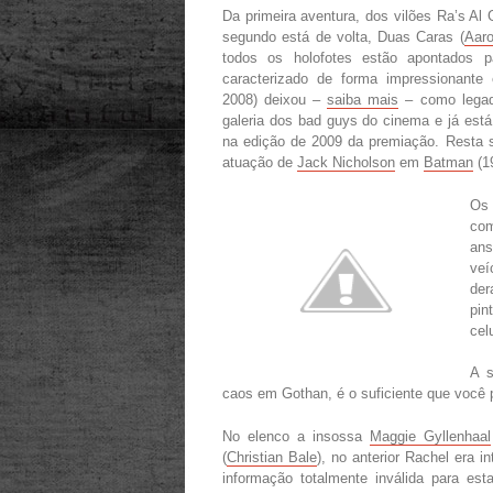
Da primeira aventura, dos vilões Ra’s Al 
segundo está de volta,
Duas Caras (
Aaro
todos os holofotes estão apontados p
caracterizado de forma impressionante
2008) deixou –
saiba mais
– como legado
galeria dos bad guys do cinema e já es
na edição de 2009 da premiação. Resta 
atuação de
Jack Nicholson
em
Batman
(1
Os 
com
ans
veí
der
pin
cel
A s
caos em Gothan, é o suficiente que você pr
No elenco a insossa
Maggie Gyllenhaal
(
Christian Bale
), no anterior Rachel era i
informação totalmente inválida para e