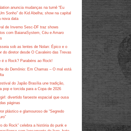
Nation anuncia mudanças na turnê “Eu
Um Sonho” do Kid Abelha; show na capital
 nova data
val de Inverno Sesc-DF traz shows
itos com BaianaSystem, Céu e Amaro
as
sseia sob as lentes de Nolan: Épico e o
r do diretor desde O Cavaleiro das Trevas
 é o Rock? Parabéns ao Rock!
te do Demônio: Em Chamas – O mal está
lta
estival do Japão Brasília une tradição,
ra pop e torcida para a Copa de 2026
girl: divertido faroeste espacial que ousa
das páginas
ror plástico e glamouroso de “Segredo
uro”
ro do Rock” celebra a história do punk e
brasiliense com lançamento de livro, bate-