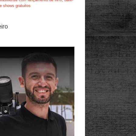
e shows gratuitos
iro