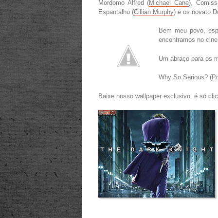
Mordomo Alfred (
Michael Cane
), Comiss
Espantalho (
Cillian Murphy
) e os novato D
Bem meu povo, esp
encontramos no cinem
Um abraço para os m
Why So Serious? (
Baixe nosso wallpaper exclusivo, é só clic