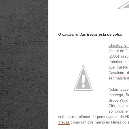
O cavaleiro das trevas está de volta!
Christopher
diretor de 
(2006) assu
trabalho ge
que custou
Cavaleiro 
estimativa d
Nolan pass
morcego,
B
Bruce Wayn
City, sua v
sombrios em
soturno e o clímax de personagens de H
Trevas
como um dos melhores filmes do 