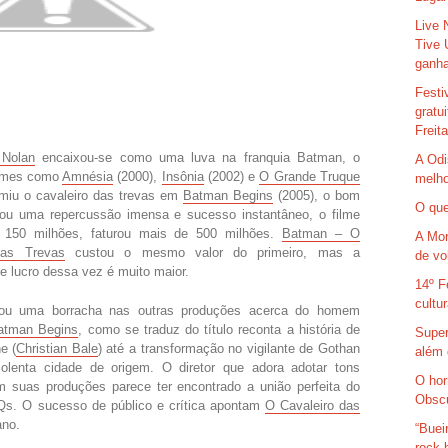
Live 
Tive 
ganha
Festi
gratu
Freit
 Nolan
encaixou-se como uma luva na franquia Batman, o
A Odi
filmes como
Amnésia
(2000),
Insônia
(2002) e
O Grande Truque
melho
miu o cavaleiro das trevas em
Batman Begins
(2005), o bom
O que
rou uma repercussão imensa e sucesso instantâneo, o filme
 150 milhões, faturou mais de 500 milhões.
Batman – O
A Mor
das Trevas
custou o mesmo valor do primeiro, mas a
de vo
e lucro dessa vez é muito maior.
14º F
cultu
ou uma borracha nas outras produções acerca do homem
atman Begins
, como se traduz do título reconta a história de
Super
e (
Christian Bale
) até a transformação no vigilante de Gothan
além 
iolenta cidade de origem. O diretor que adora adotar tons
O hor
 suas produções parece ter encontrado a união perfeita do
Obsc
Qs. O sucesso de público e crítica apontam
O Cavaleiro das
ano.
“Buei
rock 