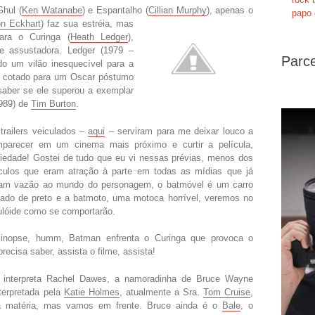
Ghul (
Ken Watanabe
) e Espantalho (
Cillian Murphy
), apenas o
papo 
n Eckhart
) faz sua estréia, mas
ara o Curinga (
Heath Ledger
),
 e assustadora. Ledger (1979 –
Parce
 um vilão inesquecível para a
tá cotado para um Oscar póstumo
saber se ele superou a exemplar
989) de
Tim Burton
.
trailers veiculados –
aqui
– serviram para me deixar louco a
parecer em um cinema mais próximo e curtir a película,
iedade! Gostei de tudo que eu vi nessas prévias, menos dos
culos que eram atração à parte em todas as mídias que já
am vazão ao mundo do personagem, o batmóvel é um carro
tado de preto e a batmoto, uma motoca horrível, veremos no
ulóide como se comportarão.
inopse, humm, Batman enfrenta o Curinga que provoca o
ecisa saber, assista o filme, assista!
interpreta Rachel Dawes, a namoradinha de Bruce Wayne
nterpretada pela
Katie Holmes
, atualmente a Sra.
Tom Cruise
,
sta matéria, mas vamos em frente. Bruce ainda é o
Bale
, o